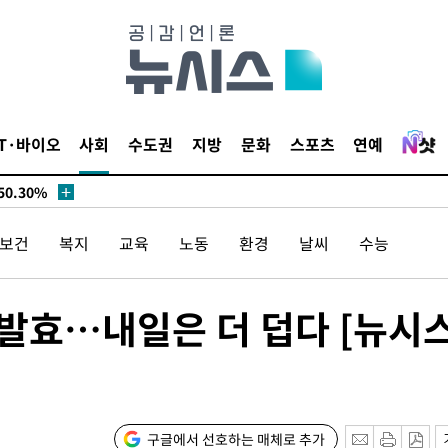
시작'
승리…정청래
청래
청래 승리
7%·정청래
IT·바이오
사회
수도권
지방
문화
스포츠
연예
2%·김민석
0.30%
/보건
복지
교육
노동
환경
날씨
수능
 차에 첫
동'
리(종합)
 발효…내일은 더 덥다 [뉴시
개
대우'
'온도차'
구글에서 선호하는 매체로 추가
 밝혀