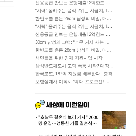
"호날두 결혼식 보러 가자" 2000
명 운집…엉뚱한 커플 결혼식에
'황당'