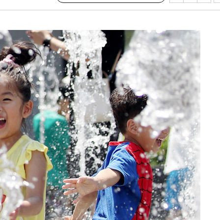
발로 부상
 논의
되길"
시작'
승리…정청래
청래
청래 승리
7%·정청래
2%·김민석
0.30%
 차에 첫
동'
리(종합)
개