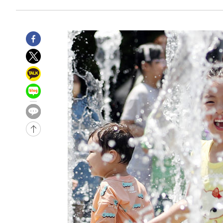
3시간 전 >
이군이 불법 군시설 건설한 레바논 남부에서 레바논군 3명 폭
4시간 전 >
[속보]美중부 사령관, 이스라엘 긴급방문 다중화된 전선 상황
-31245초 전 >
이강인 ATM 입단식에 '상암벌 들썩'…"세계적인 선수 
-30241초 전 >
태풍 돌핀, 중 저장성 타이저우시 해안에 상륙 (1보)
-27587초 전 >
AT마드리드 데뷔 앞둔 이강인, 맨시티전 선발 대신 '벤치 
-26217초 전 >
[속보]與 강원·TK 당원투표 합산 김민석 48.54%로 
44.40%
-25551초 전 >
與 강원·TK 당원투표 합산 김민석 46.01%로 승리…정
44.53%
-25391초 전 >
[속보]與전대 권리당원투표…강원·경북 김민석, 대구 정
-25198초 전 >
[속보]與 당대표 경선, 경북 권리당원 투표 김민석 47.3
45.71%
-25100초 전 >
[속보]與 당대표 경선, 대구 권리당원 투표 정청래 47.8
46.35%
-24897초 전 >
[속보]與 당대표 경선, 강원 권리당원 투표 김민석 승리…5
득표
-22815초 전 >
"일본축구협회, 대한축구협회 성 접대 의혹 심판 조사"
-15457초 전 >
[속보]장은수, KLPGA 제주삼다수 역전 우승…데뷔 10년
정상
-10822초 전 >
"얼마나 더웠으면"…안동 물길공원서 헤엄친 구렁이 '소
-10749초 전 >
손흥민, 68분 뛰고 2경기 침묵…LAFC, 톨루카에 1-0 승
-10021초 전 >
'2경기 연속 침묵' 손흥민, 톨루카전 68분만 뛰고 슈팅 0