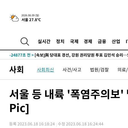
-27567초 전 >
AT마드리드 데뷔 앞둔 이강인, 맨시티전 선발 대신 '벤치 
-26197초 전 >
[속보]與 강원·TK 당원투표 합산 김민석 48.54%로 
2026.08.09 (일)
서울 27.8℃
44.40%
-25531초 전 >
與 강원·TK 당원투표 합산 김민석 46.01%로 승리…정
44.53%
-25371초 전 >
[속보]與전대 권리당원투표…강원·경북 김민석, 대구 정
-25178초 전 >
[속보]與 당대표 경선, 경북 권리당원 투표 김민석 47.3
실시간
정치
국제
경제
금융
산업
45.71%
-25080초 전 >
[속보]與 당대표 경선, 대구 권리당원 투표 정청래 47.8
46.35%
-24877초 전 >
[속보]與 당대표 경선, 강원 권리당원 투표 김민석 승리…5
득표
-22795초 전 >
"일본축구협회, 대한축구협회 성 접대 의혹 심판 조사"
사회
사회최신
사건/사고
법원/검찰
의료
-15437초 전 >
[속보]장은수, KLPGA 제주삼다수 역전 우승…데뷔 10년
정상
-10802초 전 >
"얼마나 더웠으면"…안동 물길공원서 헤엄친 구렁이 '소
-10729초 전 >
손흥민, 68분 뛰고 2경기 침묵…LAFC, 톨루카에 1-0 승
서울 등 내륙 '폭염주의보'
-10001초 전 >
'2경기 연속 침묵' 손흥민, 톨루카전 68분만 뛰고 슈팅 0
Pic]
-8753초 전 >
이강인, 오늘 서울서 AT마드리드 입단식…'전례 없는 특급
1시간 전 >
'여긴 20도, 저긴 50도'…열화상 카메라로 본 폭염 저감시설 
1시간 전 >
콜롬비아 신임 우파 대통령 취임 하루만에 차량폭탄 폭발 사건
등록 2023.06.18 16:18:24
수정 2023.06.18 16:24:44
3시간 전 >
튀르키예 외무장관, "메카 3국 방위협정은 이란이 목표 아냐 "