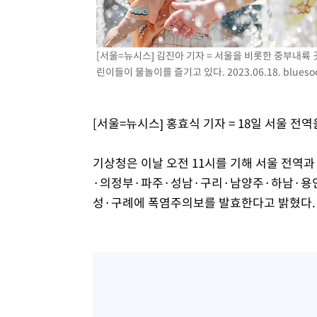
-8773초 전 >
이강인, 오늘 서울서 AT마드리드 입단식…'전례 없는 특급
1시간 전 >
'여긴 20도, 저긴 50도'…열화상 카메라로 본 폭염 저감시설 
[서울=뉴시스] 김진아 기자 = 서울을 비롯한 중부내륙
1시간 전 >
콜롬비아 신임 우파 대통령 취임 하루만에 차량폭탄 폭발 사건
린이들이 물놀이를 즐기고 있다. 2023.06.18.
blues
3시간 전 >
튀르키예 외무장관, "메카 3국 방위협정은 이란이 목표 아냐 "
3시간 전 >
이군이 불법 군시설 건설한 레바논 남부에서 레바논군 3명 폭
4시간 전 >
[속보]美중부 사령관, 이스라엘 긴급방문 다중화된 전선 상황
[서울=뉴시스] 홍효식 기자 = 18일 서울 
기상청은 이날 오전 11시를 기해 서울 전
·의정부·파주·성남·구리·남양주·하남·용인·
성·구례에 폭염주의보를 발효한다고 밝혔다.