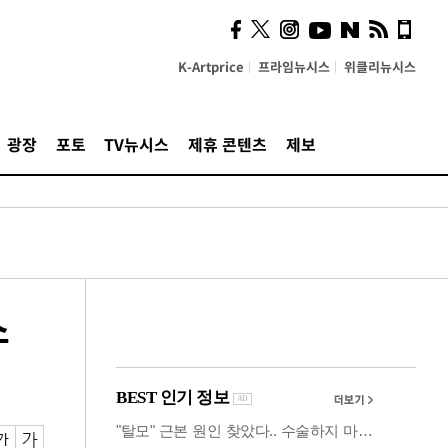
사이 해답 찾았죠"…알을
깨고 나온 '초자아'
K-Artprice
프라임뉴시스
위클리뉴시스
광장
포토
TV뉴시스
제휴 콘텐츠
제보
스