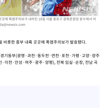
대우'
'온도차'
 곳곳에 폭염주의보가 내려진 18일 서울 종로구 광화문광장 분수에서 어
oda@newsis.com
 밝혀
발로 부상
 논의
전역을 비롯한 중부 내륙 곳곳에 폭염주의보가 발효됐다.
역과 경기동부(광명·과천·동두천·연천·포천·가평·고양·양주
이천·안성·여주·광주·양평), 전북 임실·순창, 전남 곡