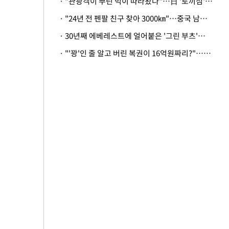
· "관광객이 뿌린 먹이 따라왔나"…日 '토끼섬' 멧돼지, 토끼까지 사냥
· "24년 전 펜팔 친구 찾아 3000㎞"…중국 남성 사연에 '뭉클'
· 30년째 에베레스트에 얼어붙은 '그린 부츠'…드디어 가족 품으로
· "'꽝'인 줄 알고 버린 복권이 16억원짜리?"…극적으로 되찾은 사연