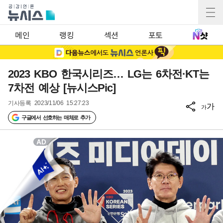
메인
랭킹
섹션
포토
2023 KBO 한국시리즈… LG는 6차전·KT는
7차전 예상 [뉴시스Pic]
기사등록
2023/11/06 15:27:23
가
가
구글에서 선호하는 매체로 추가