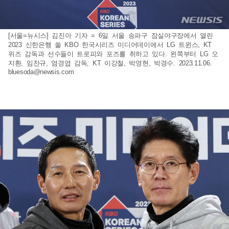
[서울=뉴시스] 김진아 기자 = 6일 서울 송파구 잠실야구장에서 열린
2023 신한은행 쏠 KBO 한국시리즈 미디어데이에서 LG 트윈스, KT
위즈 감독과 선수들이 트로피와 포즈를 취하고 있다. 왼쪽부터 LG 오
지환, 임찬규, 염경엽 감독, KT 이강철, 박영현, 박경수. 2023.11.06.
bluesoda@newsis.com