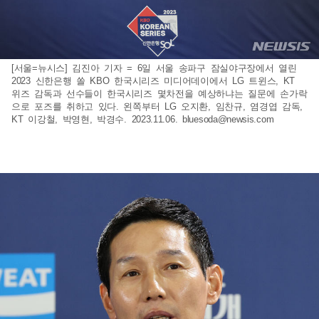
[서울=뉴시스] 김진아 기자 = 6일 서울 송파구 잠실야구장에서 열린
2023 신한은행 쏠 KBO 한국시리즈 미디어데이에서 LG 트윈스, KT
위즈 감독과 선수들이 한국시리즈 몇차전을 예상하냐는 질문에 손가락
으로 포즈를 취하고 있다. 왼쪽부터 LG 오지환, 임찬규, 염경엽 감독,
KT 이강철, 박영현, 박경수. 2023.11.06.
bluesoda@newsis.com