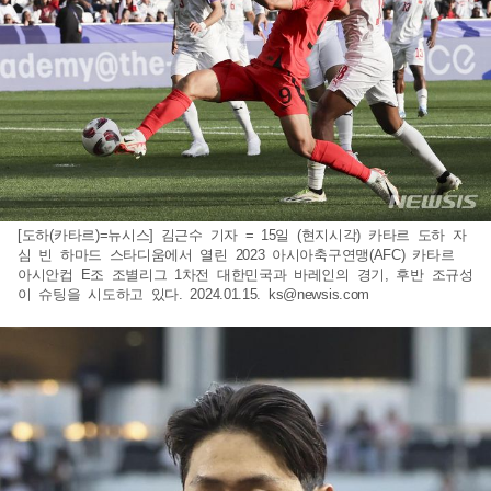
[도하(카타르)=뉴시스] 김근수 기자 = 15일 (현지시각) 카타르 도하 자
심 빈 하마드 스타디움에서 열린 2023 아시아축구연맹(AFC) 카타르
아시안컵 E조 조별리그 1차전 대한민국과 바레인의 경기, 후반 조규성
이 슈팅을 시도하고 있다. 2024.01.15.
ks@newsis.com