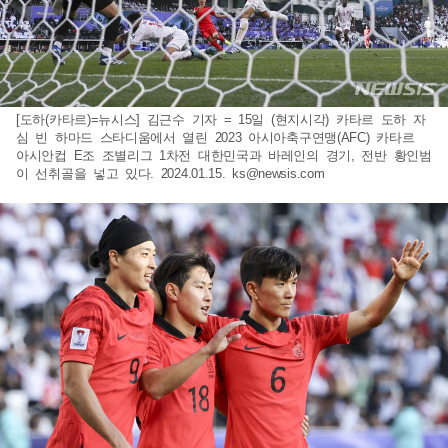
[도하(카타르)=뉴시스] 김근수 기자 = 15일 (현지시각) 카타르 도하 자
심 빈 하마드 스타디움에서 열린 2023 아시아축구연맹(AFC) 카타르
아시안컵 E조 조별리그 1차전 대한민국과 바레인의 경기, 전반 황인범
이 선취골을 넣고 있다. 2024.01.15.
ks@newsis.com