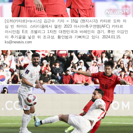
[도하(카타르)=뉴시스] 김근수 기자 = 15일 (현지시각) 카타르 도하 자
심 빈 하마드 스타디움에서 열린 2023 아시아축구연맹(AFC) 카타르
아시안컵 E조 조별리그 1차전 대한민국과 바레인의 경기, 후반 이강인
이 추가골을 넣은 뒤 조규성, 황인범과 기뻐하고 있다. 2024.01.15.
ks@newsis.com