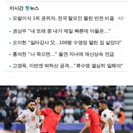
이시간
핫
뉴스
권상우 "내 또래 중 내가 제일 빠른데 아들은…"
오지헌 "일타강사 父…100평 수영장 딸린 집 살았다"
홍석천 "나 죽으면…" 돌연 자녀에 재산상속 언급
고영욱, 이번엔 박하선 공격…"류수영 열심히 일해야"