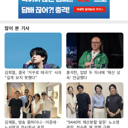
많이 본 기사
김희철, 결국 '거꾸로 태극기' 사과
홍석천, 입양 두 자녀에 '재산 상
"깊게 보지 못했다"
속' 언급했다
김제동, 방송 뜸하더니…이문세·
''9440억 재산분할 앞둔' 노소영
노사연과 전시회서 포착
관장, 최수종 옆 깜짝 근황