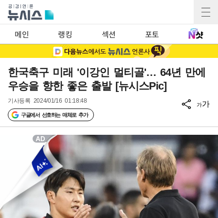
메인
랭킹
섹션
포토
한국축구 미래 '이강인 멀티골'… 64년 만에
우승을 향한 좋은 출발 [뉴시스Pic]
기사등록
2024/01/16 01:18:48
가
가
구글에서 선호하는 매체로 추가