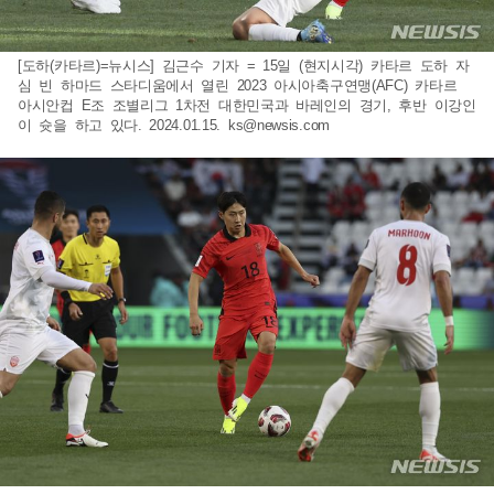
[도하(카타르)=뉴시스] 김근수 기자 = 15일 (현지시각) 카타르 도하 자
심 빈 하마드 스타디움에서 열린 2023 아시아축구연맹(AFC) 카타르
아시안컵 E조 조별리그 1차전 대한민국과 바레인의 경기, 후반 이강인
이 슛을 하고 있다. 2024.01.15.
ks@newsis.com