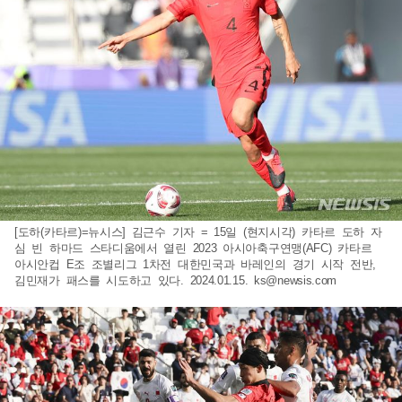
[도하(카타르)=뉴시스] 김근수 기자 = 15일 (현지시각) 카타르 도하 자
심 빈 하마드 스타디움에서 열린 2023 아시아축구연맹(AFC) 카타르
아시안컵 E조 조별리그 1차전 대한민국과 바레인의 경기 시작 전반,
김민재가 패스를 시도하고 있다. 2024.01.15.
ks@newsis.com