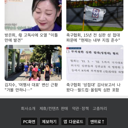
방은희, 母 고독사에 오열 "이틀
축구협회, 15년 전 심판 성 접대
만에 발견"
파문에 "현재는 내부 지침 준수"
김지수, '여행사 대표' 변신 근황
축구협회 '성접대' 감사보고서 나
"가볼 만하니…"
왔다…월드컵·올림픽 심판 포함
회사소개
제휴/컨텐츠 판매
약관·정책
고충처리
PC화면
제보하기
앱 다운로드
맨위로↑