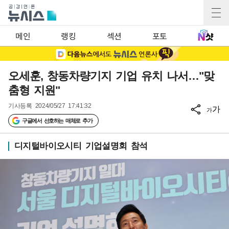
메인
랭킹
섹션
포토
오세훈, 창동차량기지 기업 유치 나서…"맞
춤형 지원"
기사등록
2024/05/27 17:41:32
가
가
구글에서 선호하는 매체로 추가
디지털바이오시티 기업설명회 참석