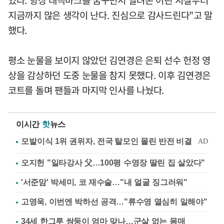
었다. 항상 태극마크를 꿈꾸면서 달려온 어린 시절부터
지금까지 많은 생각이 난다. 진심으로 감사드린다"고 말
했다.
평소 눈물을 보이지 않았던 김연경은 은퇴 선수 헌정 영
상을 감상하던 도중 눈물을 참지 못했다. 이후 김연경은
코트를 돌며 팬들과 마지막 인사를 나눴다.
이시간
핫
뉴스
오지헌 "일타강사 父…100평 수영장 딸린 집 살았다"
'서준맘' 박세미, 코 재수술…"내 얼굴 징그러워"
고영욱, 이번엔 박하선 공격…"류수영 열심히 일해야"
34세 한그루 쌍둥이 엄마 맞나…군살 없는 몸매