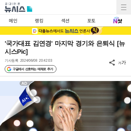
메인
랭킹
섹션
포토
'국가대표 김연경' 마지막 경기와 은퇴식 [뉴
시스Pic]
기사등록
2024/06/08 20:42:03
가
가
구글에서 선호하는 매체로 추가