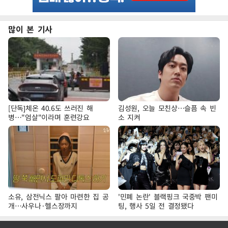
많이 본 기사
[단독]체온 40.6도 쓰러진 해
김성원, 오늘 모친상…슬픔 속 빈
병…"엄살"이라며 훈련강요
소 지켜
소유, 삼전닉스 팔아 마련한 집 공
'민폐 논란' 블랙핑크 국중박 팬미
개…사우나·헬스장까지
팅, 행사 5일 전 결정됐다