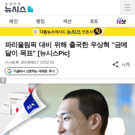
메인
랭킹
섹션
포토
파리올림픽 대비 위해 출국한 우상혁 "금메
달이 목표" [뉴시스Pic]
기사등록
2024/06/17 10:52:34
가
가
구글에서 선호하는 매체로 추가
X