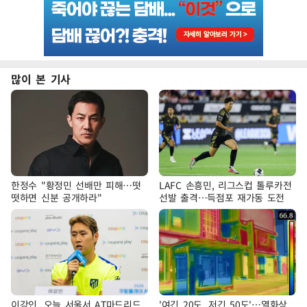
많이 본 기사
한정수 "황정민 선배만 피해…떳
LAFC 손흥민, 리그스컵 톨루카전
떳하면 신분 공개하라"
선발 출격…득점포 재가동 도전
이강인, 오늘 서울서 AT마드리드
'여긴 20도, 저긴 50도'…열화상