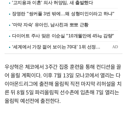
'고지용과 이혼' 의사 허양임, 새 출발했다
장영란 "쌍커풀 3번 밖에…왜 성형미인이라고 하냐"
'마약 자숙' 유아인, 남사친과 뽀뽀 근황
다이어트 주사 맞은 이순실 "10개월만에 45㎏ 감량"
우상혁은 체코에서 3주간 집중 훈련을 통해 컨디션을 끌
어 올릴 계획이다. 이후 7월 13일 모나코에서 열리는 다
이아몬드리그에 출전해 올림픽 직전 마지막 리허설을 치
른 뒤 8월 5일 파리올림픽 선수촌에 입촌해 7일 열리는
올림픽 예선전에 출전한다.