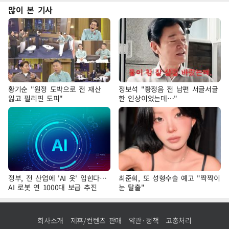
많이 본 기사
황기순 "원정 도박으로 전 재산
정보석 "황정음 전 남편 서글서글
잃고 필리핀 도피"
한 인상이었는데…"
정부, 전 산업에 'AI 옷' 입힌다…
최준희, 또 성형수술 예고 "짝짝이
AI 로봇 연 1000대 보급 추진
눈 탈출"
회사소개
제휴/컨텐츠 판매
약관·정책
고충처리