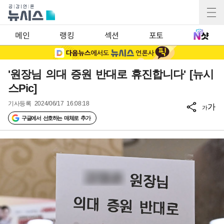
메인
랭킹
섹션
포토
'원장님 의대 증원 반대로 휴진합니다' [뉴시
스Pic]
기사등록
2024/06/17 16:08:18
가
가
구글에서 선호하는 매체로 추가