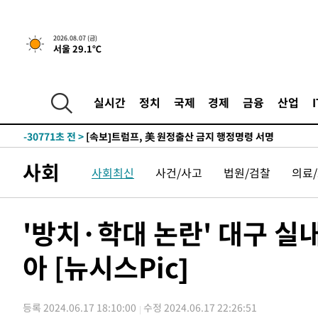
2026.08.07 (금)
서울 29.1℃
실시간
정치
국제
경제
금융
산업
-28491초 전 >
[속보] 뉴욕증시, 일제 하락 마감…나스닥 0.06%↓
-30771초 전 >
[속보]트럼프, 美 원정출산 금지 행정명령 서명
-28471초 전 >
[속보] 뉴욕증시, 일제 하락 마감…나스닥 0.06%↓
사회
-30791초 전 >
[속보]트럼프, 美 원정출산 금지 행정명령 서명
사회최신
사건/사고
법원/검찰
의료
-28491초 전 >
[속보] 뉴욕증시, 일제 하락 마감…나스닥 0.06%↓
'방치·학대 논란' 대구 실
아 [뉴시스Pic]
등록 2024.06.17 18:10:00
수정 2024.06.17 22:26:51