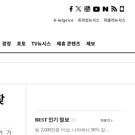
의견, 국토부·LH에 충실히
전달할 것"
K-Artprice
프라임뉴시스
위클리뉴시스
광장
포토
TV뉴시스
제휴 콘텐츠
제보
찾