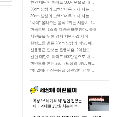
옥상 '쓰레기 테러' 범인 잡았는
데…과태료 3만원 처분에 숙박업
주 허탈