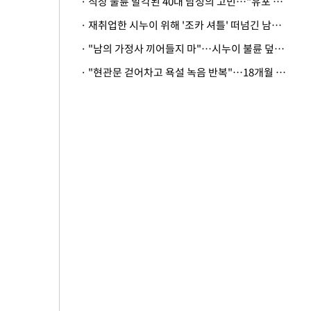
· 직장 불륜 발각된 40대 남성의 고민…"유포 동료 명예훼손·협박죄 고소 가능할까"
· 재취업한 시누이 위해 '조카 셔틀' 떠넘긴 남편…아내 "난 못한다"
· "남의 가정사 끼어들지 마"…시누이 불륜 덮으려는 남편에 억울한 아내
· "현관문 걷어차고 욕설 녹음 반복"…18개월 아기 키우는 집 뒤흔든 '앞집의 비극'