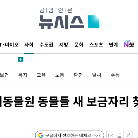
IT·바이오
사회
수도권
지방
문화
스포츠
연예
/보건
복지
교육
노동
환경
날씨
수능
내동물원 동물들 새 보금자리 
구글에서 선호하는 매체로 추가