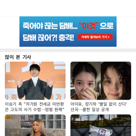
많이 본 기사
이승기 측 "차가원 전세금 미반환
아이유, 장기하 '별일 없이 산다'
은 고도의 사기 수법…엄벌 원해"
선곡…쿨한 일상 공개