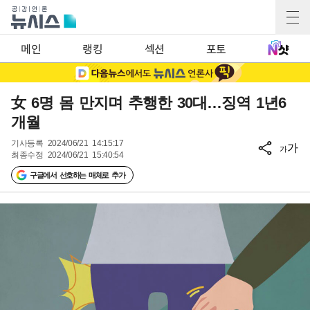
메인
랭킹
섹션
포토
女 6명 몸 만지며 추행한 30대…징역 1년6
개월
기사등록
2024/06/21 14:15:17
가
가
최종수정
2024/06/21 15:40:54
구글에서 선호하는 매체로 추가