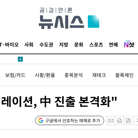
IT·바이오
사회
수도권
지방
문화
스포츠
연예
견
보험/카드
시황/환율
종목분석
재테크
블록체인
 계속[다음
삼겠다"
안겨드려 죄
이션, 中 진출 본격화"
구글에서 선호하는 매체로 추가
견