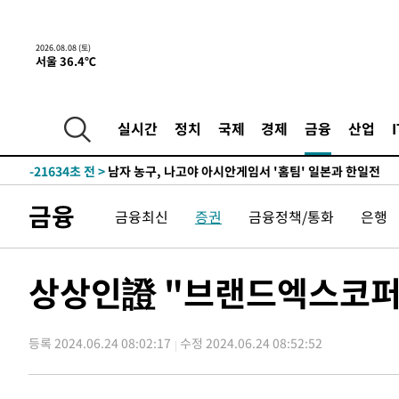
2026.08.08 (토)
서울 36.4℃
1시간 전 >
[속보]뉴욕증시 상승 마감…S&P 0.6% 나스닥 1.3%↑
-30283초 전 >
강릉에 시간당 81.4㎜ 물폭탄…도로 잠기고 담벼락 붕괴
-26390초 전 >
백운산서 80년근 천종산삼 9뿌리 발견…감정가 1.3억원
실시간
정치
국제
경제
금융
산업
-24100초 전 >
선재도서 해루질 나섰다 실종 60대, 닷새 만에 숨진 채 발
-21634초 전 >
남자 농구, 나고야 아시안게임서 '홈팀' 일본과 한일전
-21010초 전 >
여수 오동도 해상서 모터보트 전복…1명 사망·1명 실종
금융
금융최신
증권
금융정책/통화
은행
-17237초 전 >
극한폭염 한풀 꺾이지만…'낮 최고 35도' 무더위, 열대야
주 날씨]
-14255초 전 >
축구협회 "압수수색·성접대 논란 사과…쇄신의 기회로 
-12772초 전 >
[속보]'압수수색·성접대 논란' 축구협회 "실망과 걱정 
상상인證 "브랜드엑스코퍼레
송"
-1393초 전 >
'최고 37도' 폭염 지속…강원동해안 최대 150㎜ 비
1시간 전 >
[속보]뉴욕증시 상승 마감…S&P 0.6% 나스닥 1.3%↑
등록 2024.06.24 08:02:17
수정 2024.06.24 08:52:52
-30283초 전 >
강릉에 시간당 81.4㎜ 물폭탄…도로 잠기고 담벼락 붕괴
-26390초 전 >
백운산서 80년근 천종산삼 9뿌리 발견…감정가 1.3억원
-24100초 전 >
선재도서 해루질 나섰다 실종 60대, 닷새 만에 숨진 채 발