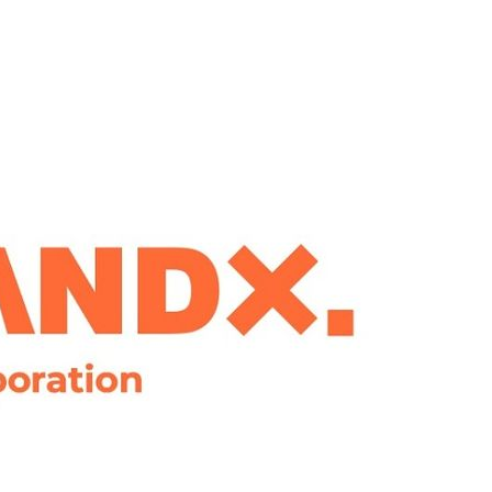
 계속[다음
삼겠다"
안겨드려 죄