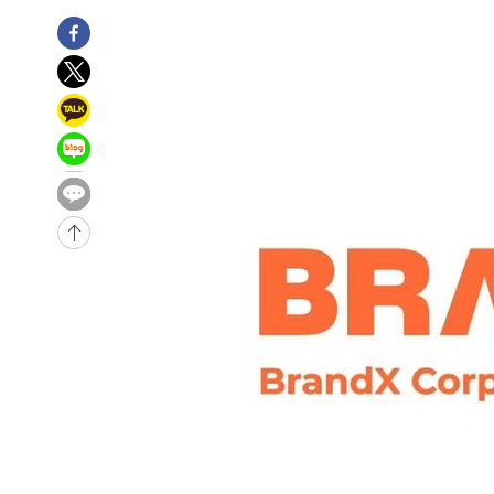
-21634초 전 >
남자 농구, 나고야 아시안게임서 '홈팀' 일본과 한일전
-21010초 전 >
여수 오동도 해상서 모터보트 전복…1명 사망·1명 실종
-17237초 전 >
극한폭염 한풀 꺾이지만…'낮 최고 35도' 무더위, 열대야
주 날씨]
-14255초 전 >
축구협회 "압수수색·성접대 논란 사과…쇄신의 기회로 
-12772초 전 >
[속보]'압수수색·성접대 논란' 축구협회 "실망과 걱정 
송"
-1393초 전 >
'최고 37도' 폭염 지속…강원동해안 최대 150㎜ 비
1시간 전 >
[속보]뉴욕증시 상승 마감…S&P 0.6% 나스닥 1.3%↑