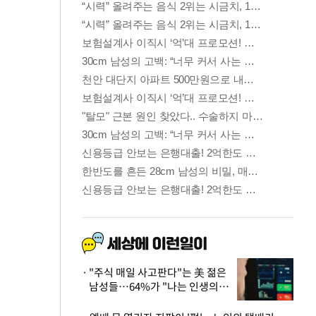
"주식 매일 사고판다"는 美 젊은
남성들…64%가 "나는 인생의
패배자“