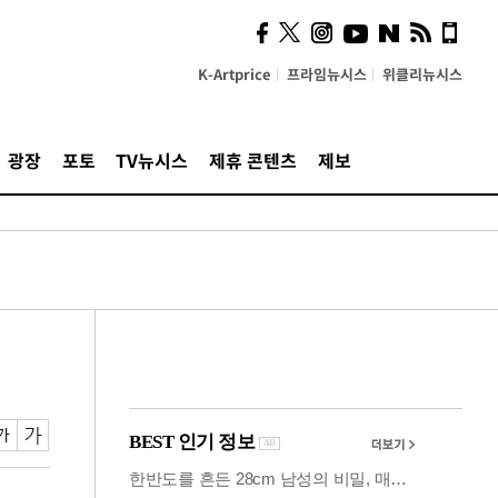
사이 해답 찾았죠"…알을
깨고 나온 '초자아'
K-Artprice
프라임뉴시스
위클리뉴시스
광장
포토
TV뉴시스
제휴 콘텐츠
제보