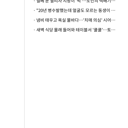
· 엘베 문 열리자 지팡이 '퍽'…노인의 택배기사 폭행 이유
· "20년 병수발했는데 얼굴도 모르는 동생이 유산 절반을"…배다른 형제 상속권 있을까
· 냄비 태우고 욕실 물바다…'치매 의심' 시어머니 검사 권유했다가 '날벼락'
· 새벽 식당 몰래 들어와 테이블서 '쿨쿨'…토사물 남기고 사라진 남성