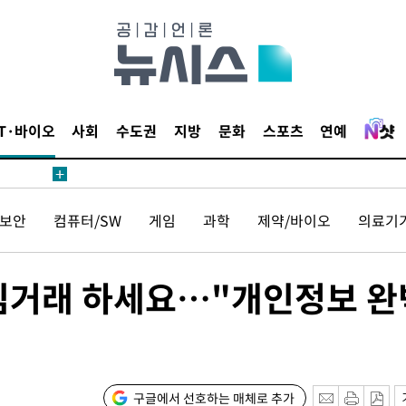
 계속[다음
삼겠다"
안겨드려 죄
IT·바이오
사회
수도권
지방
문화
스포츠
연예
보안
컴퓨터/SW
게임
과학
제약/바이오
의료기
견
심거래 하세요…"개인정보 완
 계속[다음
삼겠다"
안겨드려 죄
구글에서 선호하는 매체로 추가