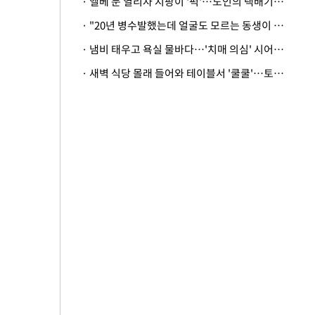
· 엘베 문 열리자 지팡이 '퍽'…노인의 택배기사 폭행 이유
· "20년 병수발했는데 얼굴도 모르는 동생이 유산 절반을"…배다른 형제 상속권 있을까
· 냄비 태우고 욕실 물바다…'치매 의심' 시어머니 검사 권유했다가 '날벼락'
· 새벽 식당 몰래 들어와 테이블서 '쿨쿨'…토사물 남기고 사라진 남성