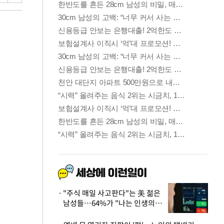
"주식 매일 사고판다"는 美 젊은
남성들…64%가 "나는 인생의
패배자“