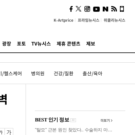
사이 해답 찾았죠"…알을
깨고 나온 '초자아'
K-Artprice
프라임뉴시스
위클리뉴시스
광장
포토
TV뉴시스
제휴 콘텐츠
제보
기/헬스케어
병의원
건강/질환
출산/육아
벽