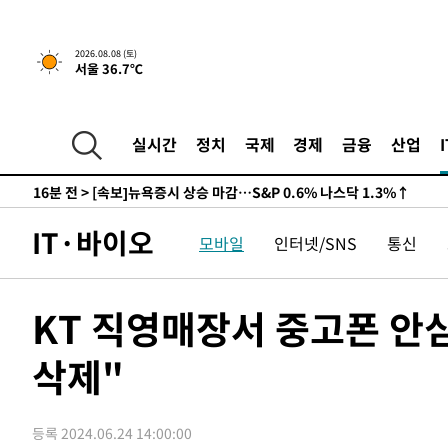
-26127초 전 >
남자 농구, 나고야 아시안게임서 '홈팀' 일본과 한일전
-25503초 전 >
여수 오동도 해상서 모터보트 전복…1명 사망·1명 실종
2026.08.08 (토)
서울 36.7℃
-21730초 전 >
극한폭염 한풀 꺾이지만…'낮 최고 35도' 무더위, 열대야
주 날씨]
-18748초 전 >
축구협회 "압수수색·성접대 논란 사과…쇄신의 기회로 
-17265초 전 >
[속보]'압수수색·성접대 논란' 축구협회 "실망과 걱정 
실시간
정치
국제
경제
금융
산업
송"
-5886초 전 >
'최고 37도' 폭염 지속…강원동해안 최대 150㎜ 비
16분 전 >
[속보]뉴욕증시 상승 마감…S&P 0.6% 나스닥 1.3%↑
-30903초 전 >
백운산서 80년근 천종산삼 9뿌리 발견…감정가 1.3억원
IT·바이오
모바일
인터넷/SNS
통신
-28613초 전 >
선재도서 해루질 나섰다 실종 60대, 닷새 만에 숨진 채 발
-26147초 전 >
남자 농구, 나고야 아시안게임서 '홈팀' 일본과 한일전
-25523초 전 >
여수 오동도 해상서 모터보트 전복…1명 사망·1명 실종
KT 직영매장서 중고폰 안
-21750초 전 >
극한폭염 한풀 꺾이지만…'낮 최고 35도' 무더위, 열대야
주 날씨]
삭제"
-18768초 전 >
축구협회 "압수수색·성접대 논란 사과…쇄신의 기회로 
-17285초 전 >
[속보]'압수수색·성접대 논란' 축구협회 "실망과 걱정 
송"
-5906초 전 >
'최고 37도' 폭염 지속…강원동해안 최대 150㎜ 비
등록 2024.06.24 14:00:00
16분 전 >
[속보]뉴욕증시 상승 마감…S&P 0.6% 나스닥 1.3%↑