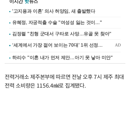
이시간
핫
뉴스
'고지용과 이혼' 의사 허양임, 새 출발했다
유혜정, 자궁적출 수술 "여성성 잃는 것이…"
김정렬 "친형 군대서 구타로 사망…유골 못 찾아"
하리수 "이혼 내가 먼저 제안…아기 못 낳아 미안"
전력거래소 제주본부에 따르면 전날 오후 7시 제주 최대
전력 소비량은 1156.4㎽로 집계됐다.