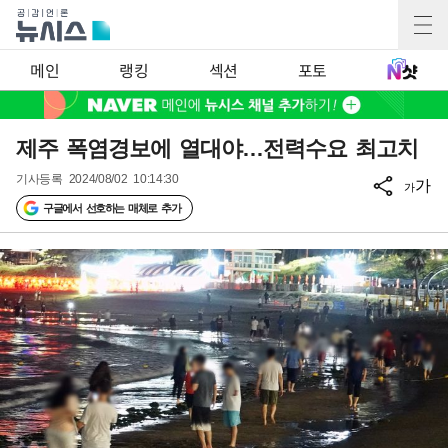
메인
랭킹
섹션
포토
제주 폭염경보에 열대야…전력수요 최고치
기사등록
2024/08/02 10:14:30
가
가
구글에서 선호하는 매체로 추가