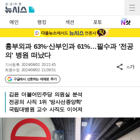
메인
랭킹
섹션
포토
흉부외과 63%·산부인과 61%…필수과 '전공
의' 병원 떠났다
기사등록
2024/08/02 20:21:45
가
가
최종수정
2024/08/02 21:08:51
구글에서 선호하는 매체로 추가
김윤 더불어민주당 의원실 분석
전공의 사직 1위 '방사선종양학'
국립대병원 교수 사직도 이어져