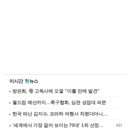
이시간
핫
뉴스
방은희, 母 고독사에 오열 "이틀 만에 발견"
월드컵 예선까지…축구협회, 심판 성접대 파문
한국 떠난 김지수, 프라하 여행사 차렸다더니…