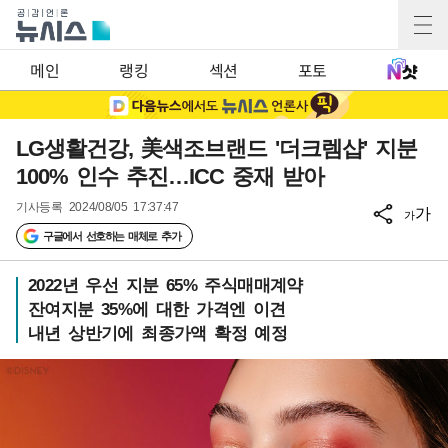
메인
랭킹
섹션
포토
LG생활건강, 美색조브랜드 '더크렘샵' 지분
100% 인수 추진…ICC 중재 받아
기사등록
2024/08/05 17:37:47
가
가
구글에서 선호하는 매체로 추가
2022년 우선 지분 65% 주식매매계약
잔여지분 35%에 대한 가격엔 이견
내년 상반기에 최종가액 확정 예정