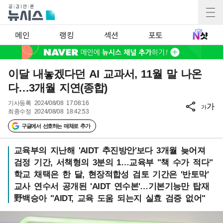
메인
랭킹
섹션
포토
이달 내놓겠다던 AI 교과서, 11월 말 나온
다…3개월 지연(종합)
기사등록
2024/08/08 17:08:16
가
가
최종수정
2024/08/08 18:42:53
구글에서 선호하는 매체로 추가
교육부의 지난해 'AIDT 추진방안'보다 3개월 늦어져
검정 기간, 서책형의 3분의 1…교육부 "책 수가 적다"
학교 채택은 한 달, 현장적합성 검토 기간은 '반토막'
교사 연수서 공개된 'AIDT 연수본'…기본기능만 탑재
野백승아 "AIDT, 교육 도움 되는지 실효 검증 없어"