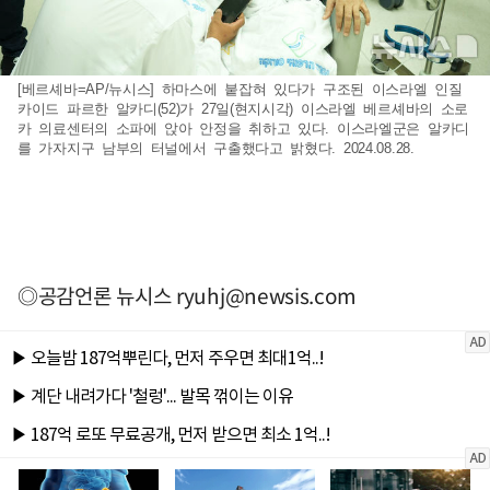
[베르셰바=AP/뉴시스] 하마스에 붙잡혀 있다가 구조된 이스라엘 인질
카이드 파르한 알카디(52)가 27일(현지시각) 이스라엘 베르셰바의 소로
카 의료센터의 소파에 앉아 안정을 취하고 있다. 이스라엘군은 알카디
를 가자지구 남부의 터널에서 구출했다고 밝혔다. 2024.08.28.
◎공감언론 뉴시스
ryuhj@newsis.com