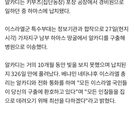
알카디는 키부츠(집단농장) 포장 공장에서 경비원으로
일하던 중 하마스에 납치됐다.
이스라엘군 특수부대는 정보기관과 합작으로 27일(현지
시각) 가자지구 남부 하마스 땅굴에서 알카디를 구출해
병원으로 이송했다.
알카디는 거의 10개월 동안 빛을 보지 못했으며 납치된
지 326일 만에 풀려났다. 베냐민 네타냐후 이스라엘 총
리는 알카디와 전화 통화를 하며 "모든 이스라엘 국민들
이 당신의 구출에 환호하고 있다"며 "모든 인질들을 집
으로 데려오기 위해 최선을 다하겠다"라고 밝혔다.