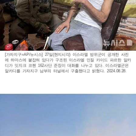
[가자지구=AP/뉴시스] 27일(현지시각) 이스라엘 방위군이 공개한 사진
에 하마스에 붙잡혀 있다가 구조된 이스라엘 인질 카이드 파르한 알카
디가 잇지크 코헨 162사단 준장이 대화를 나누고 있다. 이스라엘군은
알카디를 가자지구 남부의 터널에서 구출했다고 밝혔다. 2024.08.28.