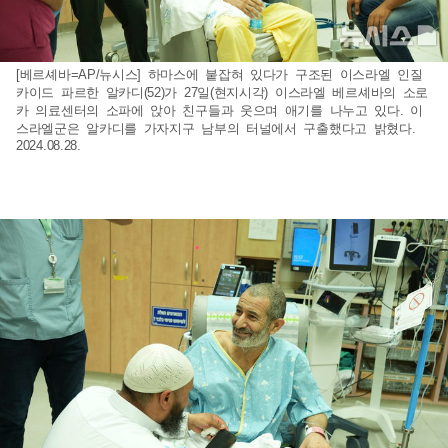
[베르셰바=AP/뉴시스] 하마스에 붙잡혀 있다가 구조된 이스라엘 인질
카이드 파르한 알카디(52)가 27일(현지시각) 이스라엘 베르셰바의 소로
카 의료센터의 소파에 앉아 친구들과 웃으며 애기를 나누고 있다. 이
스라엘군은 알카디를 가자지구 남부의 터널에서 구출했다고 밝혔다.
2024.08.28.