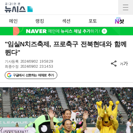
메인
랭킹
섹션
포토
"임실N치즈축제, 프로축구 전북현대와 함께
뛴다"
기사등록
2024/09/02 19:58:29
가
가
최종수정
2024/09/02 23:14:53
구글에서 선호하는 매체로 추가