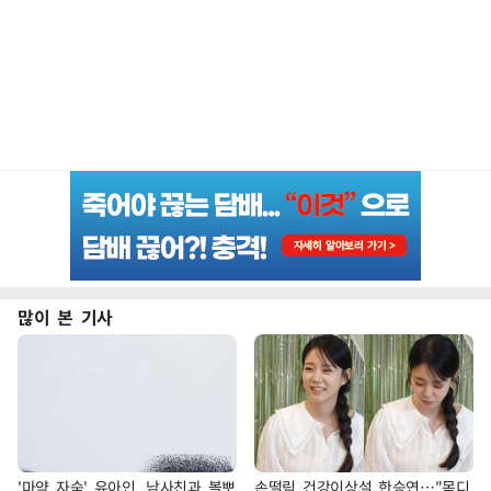
많이 본 기사
'마약 자숙' 유아인, 남사친과 볼뽀
손떨림 건강이상설 한승연…"목디