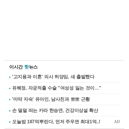
이시간
핫
뉴스
'고지용과 이혼' 의사 허양임, 새 출발했다
유혜정, 자궁적출 수술 "여성성 잃는 것이…"
'마약 자숙' 유아인, 남사친과 뽀뽀 근황
손 덜덜 떠는 카라 한승연, 건강이상설 확산