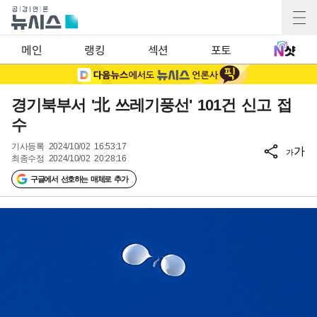
메인
랭킹
섹션
포토
경기북부서 '北 쓰레기풍선' 101건 신고 접
수
기사등록
2024/10/02 16:53:17
가
가
최종수정
2024/10/02 20:28:16
구글에서 선호하는 매체로 추가