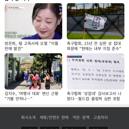
방은희, 母 고독사에 오열 "이틀
축구협회, 15년 전 심판 성 접대
만에 발견"
파문에 "현재는 내부 지침 준수"
김지수, '여행사 대표' 변신 근황
축구협회 '성접대' 감사보고서 나
"가볼 만하니…"
왔다…월드컵·올림픽 심판 포함
회사소개
제휴/컨텐츠 판매
약관·정책
고충처리