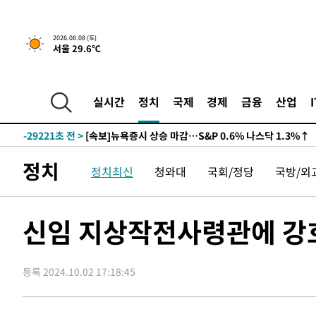
2026.08.08 (토)
서울 29.6℃
실시간
정치
국제
경제
금융
산업
-29221초 전 >
[속보]뉴욕증시 상승 마감…S&P 0.6% 나스닥 1.3%↑
정치
정치최신
청와대
국회/정당
국방/외
신임 지상작전사령관에 강
등록 2024.10.02 17:18:45