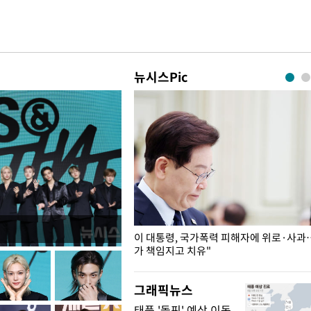
뉴시스Pic
개구리밥
이 대통령, 국가폭력 피해자에 위로·사과
가 책임지고 치유"
그래픽뉴스
태풍 '돌핀' 예상 이동