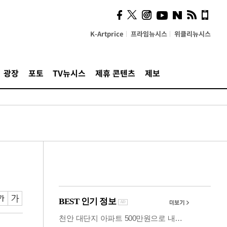
시, 스마트폰 액세서리에
NFC 더했다
K-Artprice
프라임뉴시스
위클리뉴시스
광장
포토
TV뉴시스
제휴 콘텐츠
제보