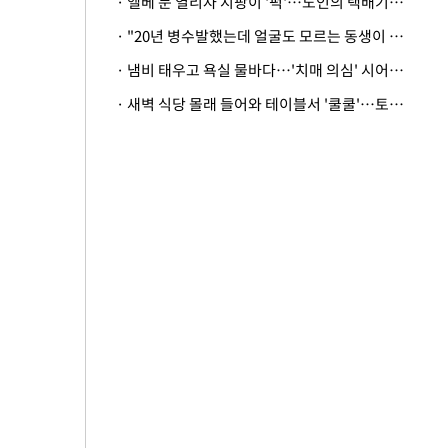
· 엘베 문 열리자 지팡이 '퍽'…노인의 택배기사 폭행 이유
· "20년 병수발했는데 얼굴도 모르는 동생이 유산 절반을"…배다른 형제 상속권 있을까
· 냄비 태우고 욕실 물바다…'치매 의심' 시어머니 검사 권유했다가 '날벼락'
· 새벽 식당 몰래 들어와 테이블서 '쿨쿨'…토사물 남기고 사라진 남성