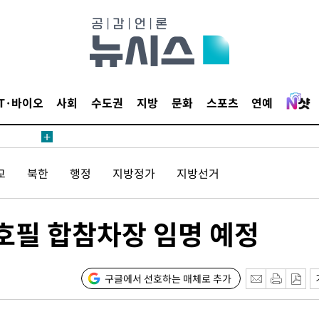
IT·바이오
사회
수도권
지방
문화
스포츠
연예
교
북한
행정
지방정가
지방선거
호필 합참차장 임명 예정
구글에서 선호하는 매체로 추가