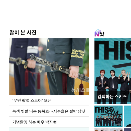
많이 본 사진
컴백하는 스키즈
지석천 뒤덮은 
'무민 팝업 스토어' 오픈
녹색 빛깔 띄는 동복호…저수율은 절반 남짓
기념촬영 하는 배우 박지현