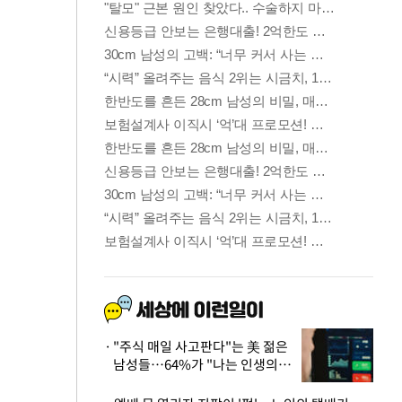
"주식 매일 사고판다"는 美 젊은
남성들…64%가 "나는 인생의
패배자“