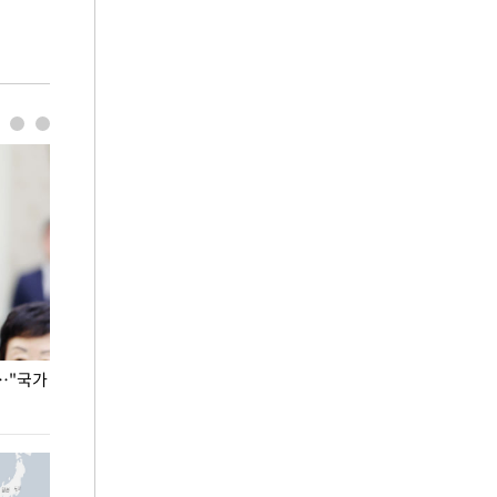
…"국가
홈플러스, 67개 점포 가오픈… 13일 정식 개장
오세훈 서울시장,
환경 점검