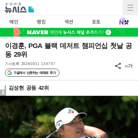
메인
랭킹
섹션
포토
이경훈, PGA 블랙 데저트 챔피언십 첫날 공
동 29위
기사등록
2024/10/11 13:47:57
가
가
구글에서 선호하는 매체로 추가
김성현 공동 42위
X