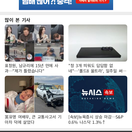
많이 본 기사
표창원, 남규리에 15년 만에 사
"창 3개 띄워도 답답함 없
과…"제가 틀렸습니다"
네"…'폴드8 울트라', 일주일 써보
니
英유명 여배우, 큰 교통사고서 기
[속보]뉴욕증시 상승 마감…S&P
아차 덕에 살았다
0.6% 나스닥 1.3%↑