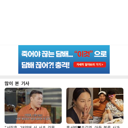
많이 본 기사
"서장훈, 28억에 산 서초 건물
홍서범♥조갑경, 아들 불륜 사과