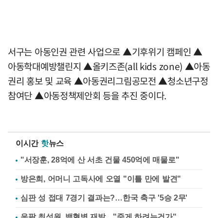
서구는 아동인권 관련 사업으로 ▲기후위기 캠페인 ▲
아동학대예방챌린지 ▲올키즈존(all kids zone) ▲아동
권리 홍보 및 교육 ▲아동권리그림공모전 ▲청소년구정
참여단 ▲아동정책제안회 등을 추진 중이다.
이시간
핫
뉴스
"서장훈, 28억에 산 서초 건물 450억에 매물로"
방은희, 어머니 고독사에 오열 "이틀 만에 발견"
심판 성 접대 7경기 결과는?…한국 축구 '5승 2무'
응팔 최성원, 백혈병 재발…"죽게 하려는건가"