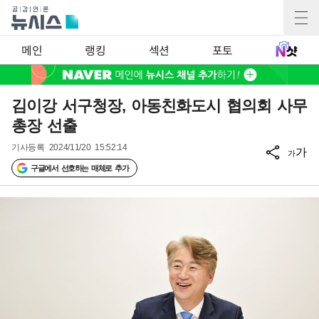
메인
랭킹
섹션
포토
김이강 서구청장, 아동친화도시 협의회 사무
총장 선출
기사등록
2024/11/20 15:52:14
가
가
구글에서 선호하는 매체로 추가