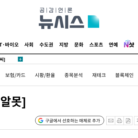
 4.1%로
말고 과감히
쪽 아웃바
 하향
별재난지역
IT·바이오
사회
수도권
지방
문화
스포츠
연예
…희망지 못
씨]
 선제 대
보험/카드
시황/환율
종목분석
재테크
블록체인
무'
알못]
마쳐
구글에서 선호하는 매체로 추가
소