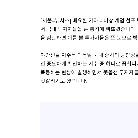
-2490초 전 >
[속보]원·달러 환율, 7.7원 내린 1416.1원 마감
-2379초 전 >
[속보] 노원서 40.1도 관측…서울, 2018년 이후 첫 40도
[서울=뉴시스] 배요한 기자 = 비상 계엄 선포
8분 전 >
[속보]종합특검, '계엄 수용공간 확보' 신용해 前교정본부장 기
서 국내 투자자들을 큰 충격에 빠뜨렸습니다.
27분 전 >
외신들도 주목한 韓축구 파문…"국민적 공분에 수사 재개"
을 감안하면 이를 본 투자자들은 뜬 눈으로 
28분 전 >
11시간 압수수색에 성접대 파문까지…'쑥대밭' 된 축구협회
44분 전 >
[속보]규제합리화위원회 부위원장에 김태유 서울대 공대 교
야간선물 지수는 다음날 국내 증시의 방향성을
후임
전 중요하게 확인하는 지수 중 하나로 꼽힙니
폭등하는 현상이 발생하면서 풋옵션 투자자들
엇갈리기도 했습니다.