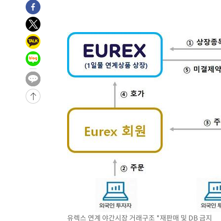
28분 전 >
11시간 압수수색에 성접대 파문까지…'쑥대밭' 된 축구협회
44분 전 >
[속보]규제합리화위원회 부위원장에 김태유 서울대 공대 교
후임
-27407초 전 >
이강인, 폭염 속 AT마드리드 첫 훈련…80명 식사 대접까
-24546초 전 >
미 사업체 일자리, 7월에 2.3만개 순감하고 그 전 2개월 1
하향수정 (2보)
-23994초 전 >
[속보] 미 사업체, 일자리 7월에 2.3만 개 줄어…실업률은
↓
-19857초 전 >
[속보]이 대통령 "부동산 공급 기존 사고방식 매달리지 
실천"
-18942초 전 >
이란, "오만과 '중앙 단일 루트' 합의…북쪽 인바운드·남
운드는 임시"
-10510초 전 >
"낮 기온 소폭 하락"…수도권 폭염중대경보, 폭염경보로
-10474초 전 >
[속보]이 대통령, '호우피해' 안동·의성 관할 4개 면 특
선포
-10437초 전 >
[단독]중수청 지원 검사들, 정원 초과 시 낮은 계급 임용
갈 수도
-8408초 전 >
낮 최고 37도 찜통더위…곳곳 소나기·강원 많은 비[내일날
-6714초 전 >
SK하이닉스, 용인·청주 팹에 54조 투자…"AI 메모리 수요
응"
-3570초 전 >
여자배구 이재영·이다영 자매, 아제르바이잔 투란VC 입단
-2823초 전 >
외국인 심판 성 접대 7경기 들여다보니…한국 축구 '5승 2
-2557초 전 >
[속보]코스닥, 2.86포인트(0.36%) 내린 798.81마감
-2510초 전 >
[속보]코스피, 6200선 약보합…0.60% 내린 6258.77에 
유렉스 연계 야간시장 거래구조 *재판매 및 DB 금지