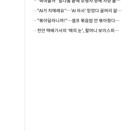
· "죽여줄까" 말다툼 끝에 보행자 향해 차량 돌진…50대 여성 중상
· "AI가 치매래요"…'AI 의사' 믿었다 골머리 앓는 美 의료계 '경고'
· "볶아달라니까!"…셀프 볶음밥 안 볶아줬다고 사장 폭행한 손님
· 천안 택배기사의 '매의 눈', 할머니 보이스피싱 피해 막아