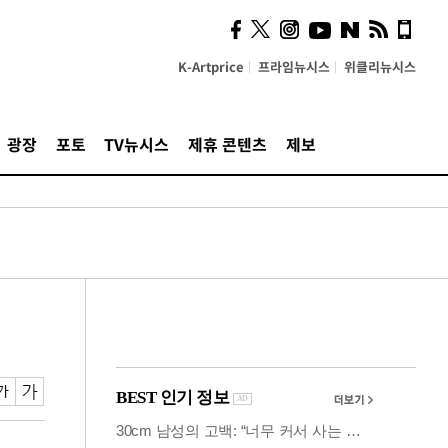
시, 스마트폰 액세서리에
NFC 더했다
K-Artprice
프라임뉴시스
위클리뉴시스
광장
포토
TV뉴시스
제휴 콘텐츠
제보