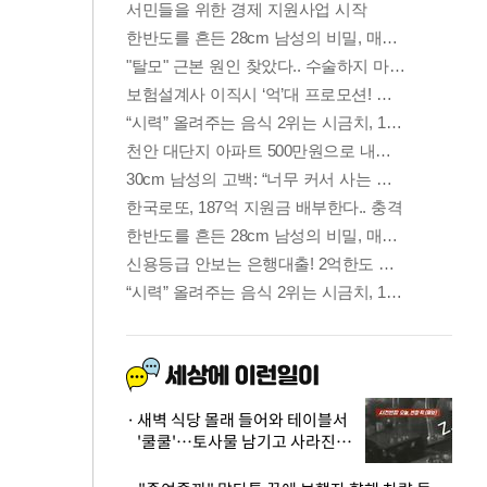
새벽 식당 몰래 들어와 테이블서
'쿨쿨'…토사물 남기고 사라진 남
성