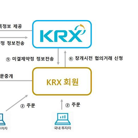
수…이병태
지(종합)
0.3만개
 4.1%로
말고 과감히
쪽 아웃바
 하향
별재난지역
…희망지 못
씨]
 선제 대
무'
마쳐