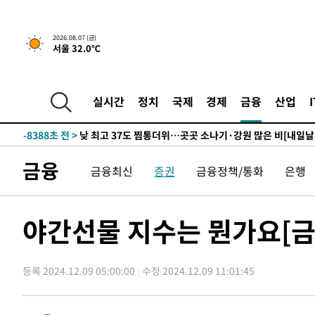
하향수정 (2보)
-23974초 전 >
[속보] 미 사업체, 일자리 7월에 2.3만 개 줄어…실업률은
↓
-19837초 전 >
[속보]이 대통령 "부동산 공급 기존 사고방식 매달리지 
2026.08.07 (금)
실천"
-18922초 전 >
이란, "오만과 '중앙 단일 루트' 합의…북쪽 인바운드·남
서울 32.0℃
운드는 임시"
-10490초 전 >
"낮 기온 소폭 하락"…수도권 폭염중대경보, 폭염경보로
-10454초 전 >
[속보]이 대통령, '호우피해' 안동·의성 관할 4개 면 특
실시간
정치
국제
경제
금융
산업
선포
-10417초 전 >
[단독]중수청 지원 검사들, 정원 초과 시 낮은 계급 임용
갈 수도
-8388초 전 >
낮 최고 37도 찜통더위…곳곳 소나기·강원 많은 비[내일날
-6694초 전 >
SK하이닉스, 용인·청주 팹에 54조 투자…"AI 메모리 수요
응"
금융
-3550초 전 >
여자배구 이재영·이다영 자매, 아제르바이잔 투란VC 입단
금융최신
증권
금융정책/통화
은행
-2803초 전 >
외국인 심판 성 접대 7경기 들여다보니…한국 축구 '5승 2
-2537초 전 >
[속보]코스닥, 2.86포인트(0.36%) 내린 798.81마감
야간선물 지수는 뭔가요[금
-2490초 전 >
[속보]코스피, 6200선 약보합…0.60% 내린 6258.77에 
-2470초 전 >
[속보]원·달러 환율, 7.7원 내린 1416.1원 마감
-2359초 전 >
[속보] 노원서 40.1도 관측…서울, 2018년 이후 첫 40도
등록 2024.12.09 05:00:00
수정 2024.12.09 11:01:45
9분 전 >
[속보]종합특검, '계엄 수용공간 확보' 신용해 前교정본부장 기
27분 전 >
외신들도 주목한 韓축구 파문…"국민적 공분에 수사 재개"