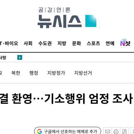
액
IT·바이오
사회
수도권
지방
문화
스포츠
연예
 사망
교
북한
행정
지방정가
지방선거
 CDC
 압수수색
위 등 9곳
판결 환영…기소행위 엄정 조사
출발
개장
구글에서 선호하는 매체로 추가
3명은 중