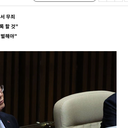
에서 두차
심서 무죄
20일 후
록 할 것"
처벌해야"
액
 사망
 CDC
 압수수색
위 등 9곳
출발