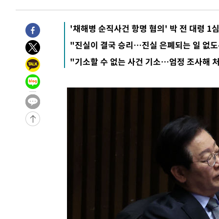
태
-18582초 전 >
입추에도 극한더위…서울 낮 39도 '폭염중대경보'
-13546초 전 >
이란, 호르무즈서 "적국 목표물들"과 대치로 남부 케슘섬
'채해병 순직사건 항명 혐의' 박 전 대령 1
례 큰 폭발음
-12261초 전 >
[속보]美, 폴리실리콘 수입 규제…파생제품 15% 관세, 1
"진실이 결국 승리…진실 은폐되는 일 없도
발효
-10412초 전 >
[속보]트럼프, 美 원정출산 금지 행정명령 서명
"기소할 수 없는 사건 기소…엄정 조사해 
-8112초 전 >
[속보] 뉴욕증시, 일제 하락 마감…나스닥 0.06%↓
-32150초 전 >
[속보] 7월 중국 수출 23.9%↑ 수입 27.5%↑…무역총
25.3%↑
-29310초 전 >
[속보]'채상병 순직 책임' 임성근, 항소심도 징역 3년
-29176초 전 >
[속보]종합특검, '관저이전 봐주기 감사' 유병호 구속기소
-25776초 전 >
민주 콩고 에볼라환자 4천명 돌파, 4053명 발생 1850명
-25026초 전 >
[속보]'300억원대 사기 혐의' 차가원 대표 구속 송치
-24220초 전 >
"미 전국적 살모네라 식중독 원인은 멕시코산 할라피뇨"--
-22733초 전 >
[속보]경찰·노동부, HL만도 평택사업장 끼임 사망 관련
-22614초 전 >
[속보]합수본, '투표율 허위 입력' 중앙·서울·경기도 선관
압수수색
-22369초 전 >
[속보]원·달러 환율, 오전 9시 1423.8원
-22165초 전 >
[속보]삼성전자·SK하이닉스 동반 강보합…1%대 상승 
-22151초 전 >
[속보]코스닥, 5.95포인트(0.74%) 상승한 807.62개장