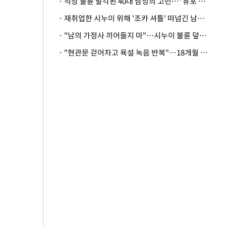
· 직장 불륜 발각된 40대 남성의 고민…"유포 동료 명예훼손·협박죄 고소 가능할까"
· 재취업한 시누이 위해 '조카 셔틀' 떠넘긴 남편…아내 "난 못한다"
· "남의 가정사 끼어들지 마"…시누이 불륜 덮으려는 남편에 억울한 아내
· "현관문 걷어차고 욕설 녹음 반복"…18개월 아기 키우는 집 뒤흔든 '앞집의 비극'