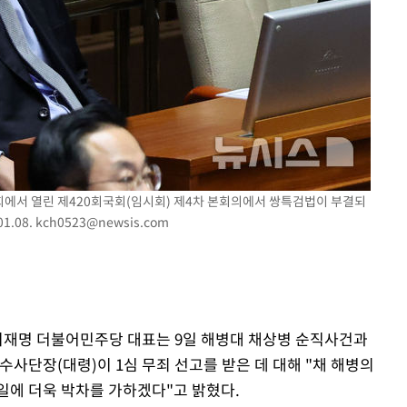
개장
3명은 중
에서 두차
20일 후
 국회에서 열린 제420회국회(임시회) 제4차 본회의에서 쌍특검법이 부결되
1.08.
kch0523@newsis.com
 이재명 더불어민주당 대표는 9일 해병대 채상병 순직사건과
수사단장(대령)이 1심 무죄 선고를 받은 데 대해 "채 해병의
일에 더욱 박차를 가하겠다"고 밝혔다.