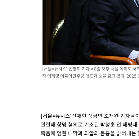
-22119초 전 >
[속보]코스피, 6300선 재탈환…1.09% 오른 6365.07 
-19284초 전 >
시리아 다마스쿠스 교외에서 미니버스 폭발.. 14명 부상, 
태
-18582초 전 >
입추에도 극한더위…서울 낮 39도 '폭염중대경보'
-13546초 전 >
이란, 호르무즈서 "적국 목표물들"과 대치로 남부 케슘섬
례 큰 폭발음
-12261초 전 >
[속보]美, 폴리실리콘 수입 규제…파생제품 15% 관세, 1
발효
-10412초 전 >
[속보]트럼프, 美 원정출산 금지 행정명령 서명
-8112초 전 >
[속보] 뉴욕증시, 일제 하락 마감…나스닥 0.06%↓
[서울=뉴시스] 권창회 기자 = 8일 오후 서울 여의도
자 이재명 더불어민주당 대표가 눈을 감고 있다. 2025.0
[서울=뉴시스]신재현 정금민 조재완 기자 =
관련해 항명 혐의로 기소된 박정훈 전 해병대 
죽음에 얽힌 내막과 외압의 몸통을 밝혀내는 