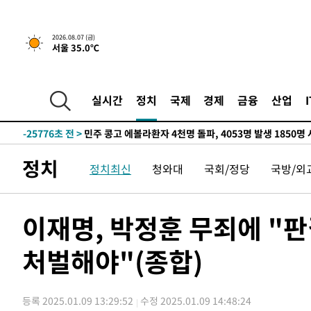
2026.08.07 (금)
서울 35.0℃
-8112초 전 >
[속보] 뉴욕증시, 일제 하락 마감…나스닥 0.06%↓
-32150초 전 >
[속보] 7월 중국 수출 23.9%↑ 수입 27.5%↑…무역총
25.3%↑
-29310초 전 >
[속보]'채상병 순직 책임' 임성근, 항소심도 징역 3년
실시간
정치
국제
경제
금융
산업
-29176초 전 >
[속보]종합특검, '관저이전 봐주기 감사' 유병호 구속기소
-25776초 전 >
민주 콩고 에볼라환자 4천명 돌파, 4053명 발생 1850명
-25026초 전 >
[속보]'300억원대 사기 혐의' 차가원 대표 구속 송치
정치
정치최신
청와대
국회/정당
국방/외
-24220초 전 >
"미 전국적 살모네라 식중독 원인은 멕시코산 할라피뇨"--
-22733초 전 >
[속보]경찰·노동부, HL만도 평택사업장 끼임 사망 관련
-22614초 전 >
[속보]합수본, '투표율 허위 입력' 중앙·서울·경기도 선관
이재명, 박정훈 무죄에 "
압수수색
-22369초 전 >
[속보]원·달러 환율, 오전 9시 1423.8원
처벌해야"(종합)
-22165초 전 >
[속보]삼성전자·SK하이닉스 동반 강보합…1%대 상승 
-22151초 전 >
[속보]코스닥, 5.95포인트(0.74%) 상승한 807.62개장
-22119초 전 >
[속보]코스피, 6300선 재탈환…1.09% 오른 6365.07 
등록 2025.01.09 13:29:52
수정 2025.01.09 14:48:24
-19284초 전 >
시리아 다마스쿠스 교외에서 미니버스 폭발.. 14명 부상, 