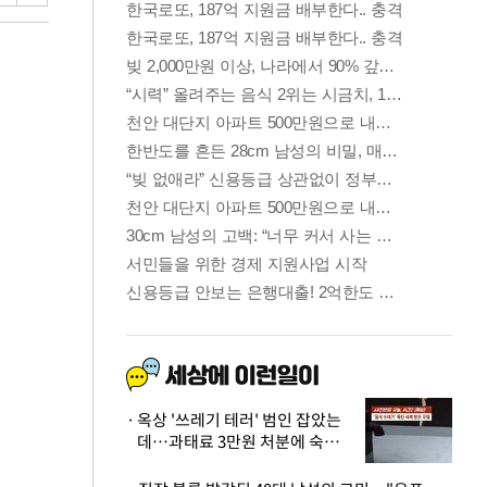
옥상 '쓰레기 테러' 범인 잡았는
데…과태료 3만원 처분에 숙박업
주 허탈