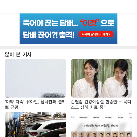
많이 본 기사
'마약 자숙' 유아인, 남사친과 볼뽀
손떨림 건강이상설 한승연…"목디
뽀 근황
스크 심해 치료 중"