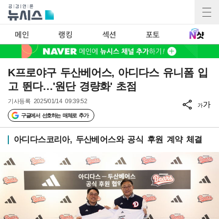
메인
랭킹
섹션
포토
K프로야구 두산베어스, 아디다스 유니폼 입
고 뛴다…'원단 경량화' 초점
기사등록
2025/01/14 09:39:52
가
가
구글에서 선호하는 매체로 추가
아디다스코리아, 두산베어스와 공식 후원 계약 체결