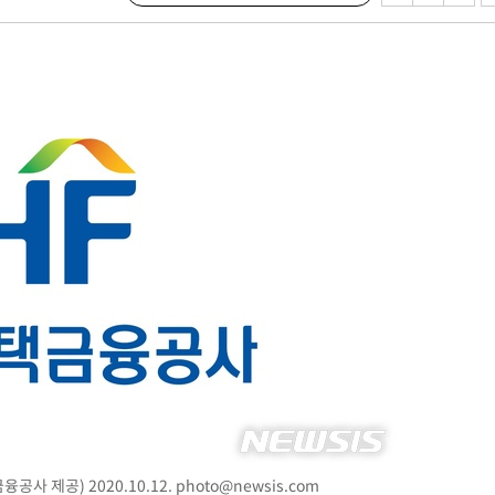
사 제공) 2020.10.12.
photo@newsis.com