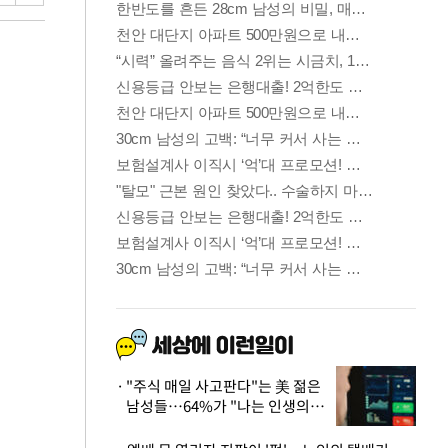
"주식 매일 사고판다"는 美 젊은
남성들…64%가 "나는 인생의
패배자“