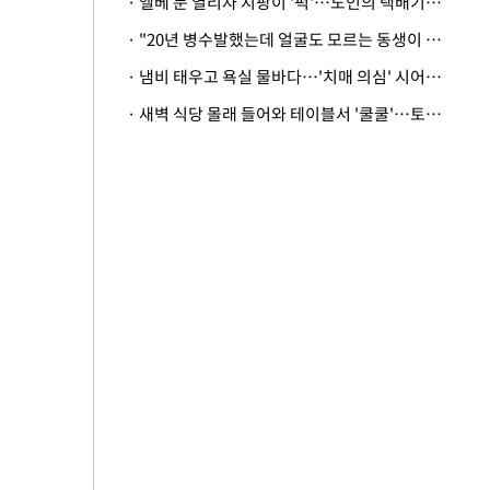
· 엘베 문 열리자 지팡이 '퍽'…노인의 택배기사 폭행 이유
· "20년 병수발했는데 얼굴도 모르는 동생이 유산 절반을"…배다른 형제 상속권 있을까
· 냄비 태우고 욕실 물바다…'치매 의심' 시어머니 검사 권유했다가 '날벼락'
· 새벽 식당 몰래 들어와 테이블서 '쿨쿨'…토사물 남기고 사라진 남성