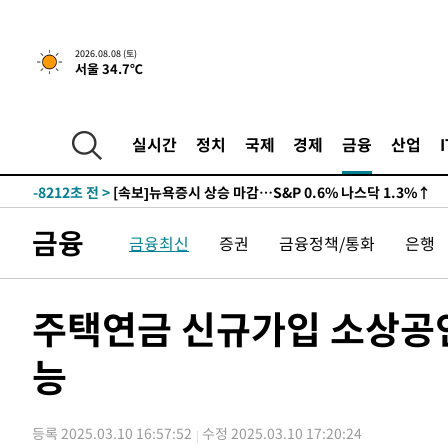
2026.08.08 (토)
서울 34.7℃
실시간
정치
국제
경제
금융
산업
-8212초 전 >
[속보]뉴욕증시 상승 마감…S&P 0.6% 나스닥 1.3%↑
-30930초 전 >
극한폭염 한풀 꺾이지만…'낮 최고 35도' 무더위, 열대야
주 날씨]
-27948초 전 >
축구협회 "압수수색·성접대 논란 사과…쇄신의 기회로 
금융
금융최신
증권
금융정책/통화
은행
-26465초 전 >
[속보]'압수수색·성접대 논란' 축구협회 "실망과 걱정 
송"
-15086초 전 >
'최고 37도' 폭염 지속…강원동해안 최대 150㎜ 비
-8212초 전 >
[속보]뉴욕증시 상승 마감…S&P 0.6% 나스닥 1.3%↑
주택연금 신규가입 소상공인
-30930초 전 >
극한폭염 한풀 꺾이지만…'낮 최고 35도' 무더위, 열대야
주 날씨]
능
-27948초 전 >
축구협회 "압수수색·성접대 논란 사과…쇄신의 기회로 
-26465초 전 >
[속보]'압수수색·성접대 논란' 축구협회 "실망과 걱정 
송"
-15086초 전 >
'최고 37도' 폭염 지속…강원동해안 최대 150㎜ 비
등록 2025.03.10 16:57:52
수정 2025.03.10 17:20:24
-8212초 전 >
[속보]뉴욕증시 상승 마감…S&P 0.6% 나스닥 1.3%↑