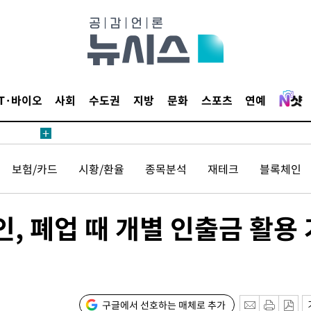
IT·바이오
사회
수도권
지방
문화
스포츠
연예
 계속[다음
삼겠다"
보험/카드
시황/환율
종목분석
재테크
블록체인
안겨드려 죄
, 폐업 때 개별 인출금 활용 
 계속[다음
삼겠다"
안겨드려 죄
구글에서 선호하는 매체로 추가