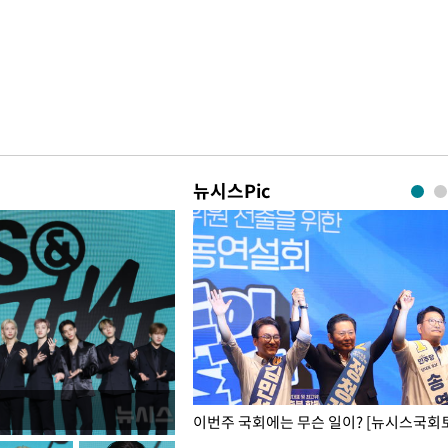
뉴시스Pic
폭력 피해자에 위로·사과…"국가
이번주 국회에는 무슨 일이? [뉴시스국회토
"