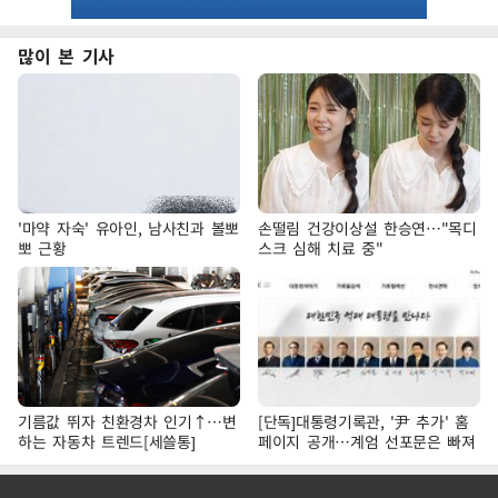
많이 본 기사
'마약 자숙' 유아인, 남사친과 볼뽀
손떨림 건강이상설 한승연…"목디
뽀 근황
스크 심해 치료 중"
기름값 뛰자 친환경차 인기↑…변
[단독]대통령기록관, '尹 추가' 홈
하는 자동차 트렌드[세쓸통]
페이지 공개…계엄 선포문은 빠져