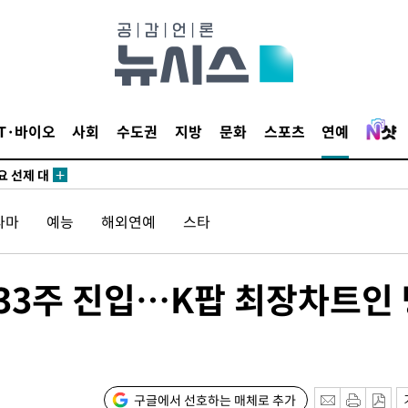
말고 과감히
쪽 아웃바
 하향
별재난지역
…희망지 못
IT·바이오
사회
수도권
지방
문화
스포츠
연예
날씨]
요 선제 대
단
라마
예능
해외연예
스타
무'
마쳐
0' 33주 진입…K팝 최장차트인
장 기소
구글에서 선호하는 매체로 추가
회