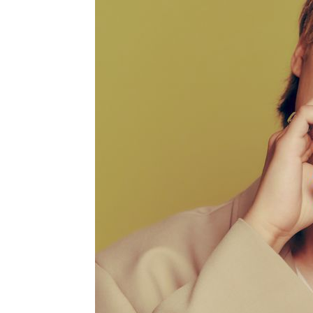
-9644초 전 >
[속보] 노원서 40.1도 관측…서울, 2018년 이후 첫 40도
-6734초 전 >
[속보]종합특검, '계엄 수용공간 확보' 신용해 前교정본부
-5607초 전 >
외신들도 주목한 韓축구 파문…"국민적 공분에 수사 재개"
-5578초 전 >
11시간 압수수색에 성접대 파문까지…'쑥대밭' 된 축구협
-4600초 전 >
[속보]규제합리화위원회 부위원장에 김태유 서울대 공대 
태 후임
-958초 전 >
[속보]국힘 윤리위, '돌려차기 발언' 진종오·서범수 징계 절