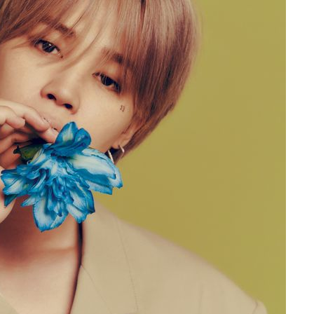
장 기소
회
교수…이병
차 개시