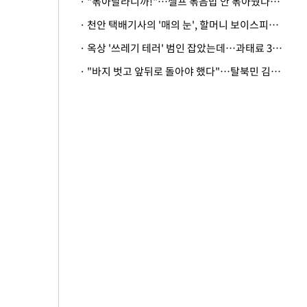
· "볶아달라니까!"…셀프 볶음밥 안 볶아줬다고 사장 폭행한 손님
· 천안 택배기사의 '매의 눈', 할머니 보이스피싱 피해 막아
· 옥상 '쓰레기 테러' 범인 잡았는데…과태료 3만원 처분에 숙박업주 허탈
· "바지 벗고 앞뒤로 돌아야 했다"…탈북민 김서아, 기쁨조 검사 수치심 회상