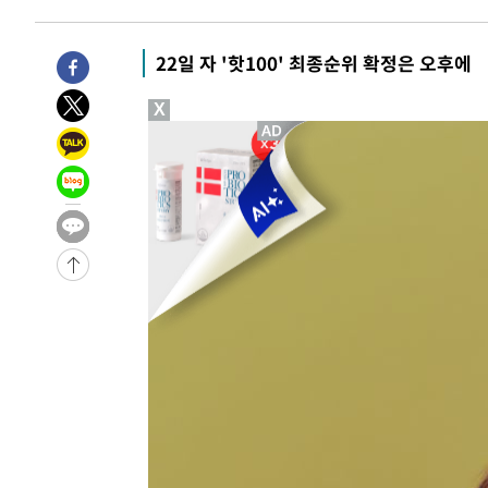
-4580초 전 >
[속보]규제합리화위원회 부위원장에 김태유 서울대 공대 
태 후임
-938초 전 >
[속보]국힘 윤리위, '돌려차기 발언' 진종오·서범수 징계 절
22일 자 '핫100' 최종순위 확정은 오후에
-31811초 전 >
미 사업체 일자리, 7월에 2.3만개 순감하고 그 전 2개월 1
X
하향수정 (2보)
-31259초 전 >
[속보] 미 사업체, 일자리 7월에 2.3만 개 줄어…실업률은
↓
-27122초 전 >
[속보]이 대통령 "부동산 공급 기존 사고방식 매달리지 
실천"
-26207초 전 >
이란, "오만과 '중앙 단일 루트' 합의…북쪽 인바운드·남
운드는 임시"
-17775초 전 >
"낮 기온 소폭 하락"…수도권 폭염중대경보, 폭염경보로
-17739초 전 >
[속보]이 대통령, '호우피해' 안동·의성 관할 4개 면 특
선포
-17702초 전 >
[단독]중수청 지원 검사들, 정원 초과 시 낮은 계급 임용
갈 수도
-15673초 전 >
낮 최고 37도 찜통더위…곳곳 소나기·강원 많은 비[내일
-13979초 전 >
SK하이닉스, 용인·청주 팹에 54조 투자…"AI 메모리 수
응"
-10835초 전 >
여자배구 이재영·이다영 자매, 아제르바이잔 투란VC 입
-10088초 전 >
외국인 심판 성 접대 7경기 들여다보니…한국 축구 '5승 2
-9822초 전 >
[속보]코스닥, 2.86포인트(0.36%) 내린 798.81마감
-9775초 전 >
[속보]코스피, 6200선 약보합…0.60% 내린 6258.77에 
-9755초 전 >
[속보]원·달러 환율, 7.7원 내린 1416.1원 마감