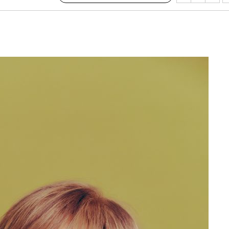
교수…이병
차 개시
0.3만개
 4.1%로
말고 과감히
쪽 아웃바
 하향
별재난지역
…희망지 못
날씨]
요 선제 대
단
무'
마쳐