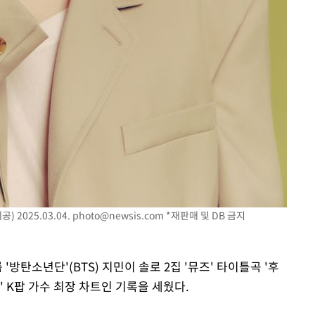
 2025.03.04.
photo@newsis.com
*재판매 및 DB 금지
'방탄소년단'(BTS) 지민이 솔로 2집 '뮤즈' 타이틀곡 '후
0' K팝 가수 최장 차트인 기록을 세웠다.