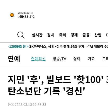
↓
-27102초 전 >
[속보]이 대통령 "부동산 공급 기존 사고방식 매달리지 
실천"
-26187초 전 >
이란, "오만과 '중앙 단일 루트' 합의…북쪽 인바운드·남
2026.08.07 (금)
서울 33.2℃
운드는 임시"
-17755초 전 >
"낮 기온 소폭 하락"…수도권 폭염중대경보, 폭염경보로
-17719초 전 >
[속보]이 대통령, '호우피해' 안동·의성 관할 4개 면 특
선포
-17682초 전 >
[단독]중수청 지원 검사들, 정원 초과 시 낮은 계급 임용
실시간
정치
국제
경제
금융
산업
갈 수도
-15653초 전 >
낮 최고 37도 찜통더위…곳곳 소나기·강원 많은 비[내일
-13959초 전 >
SK하이닉스, 용인·청주 팹에 54조 투자…"AI 메모리 수
응"
-10815초 전 >
여자배구 이재영·이다영 자매, 아제르바이잔 투란VC 입
연예
연예최신
방송/TV
영화
가요
드
-10068초 전 >
외국인 심판 성 접대 7경기 들여다보니…한국 축구 '5승 2
-9802초 전 >
[속보]코스닥, 2.86포인트(0.36%) 내린 798.81마감
-9755초 전 >
[속보]코스피, 6200선 약보합…0.60% 내린 6258.77에 
지민 '후', 빌보드 '핫10
-9735초 전 >
[속보]원·달러 환율, 7.7원 내린 1416.1원 마감
탄소년단 기록 '경신'
-9624초 전 >
[속보] 노원서 40.1도 관측…서울, 2018년 이후 첫 40도
-6714초 전 >
[속보]종합특검, '계엄 수용공간 확보' 신용해 前교정본부
-5587초 전 >
외신들도 주목한 韓축구 파문…"국민적 공분에 수사 재개"
등록 2025.03.18 10:58:33
-5558초 전 >
11시간 압수수색에 성접대 파문까지…'쑥대밭' 된 축구협