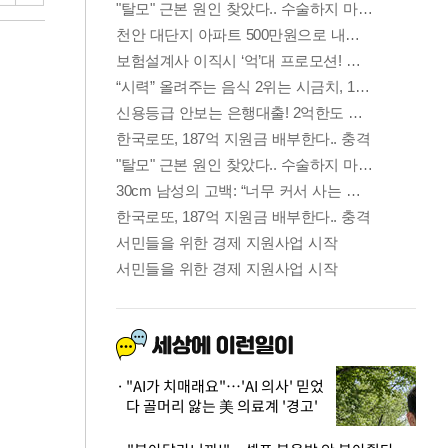
"AI가 치매래요"…'AI 의사' 믿었
다 골머리 앓는 美 의료계 '경고'