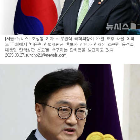
[서울=뉴시스] 조성봉 기자 = 우원식 국회의장이 27일 오후 서울 여의
도 국회에서 ‘마은혁 헌법재판관 후보자 임명과 헌재의 조속한 윤석열
대통령 탄핵심판 선고’를 촉구하는 담화문을 발표하고 있다.
2025.03.27.suncho21@newsis.com