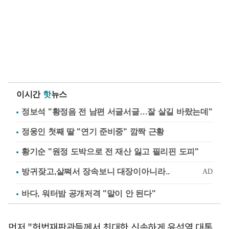
이시간
핫
뉴스
정보석 "황정음 전 남편 서글서글…잘 살길 바랐는데"
정웅인 첫째 딸 "연기 준비중" 깜짝 근황
황기순 "원정 도박으로 전 재산 잃고 필리핀 도피"
바다, 워터밤 공개저격 "말이 안 된다"
먼저 "헌법재판관들께서 최대한 신속하게 윤석열 대통