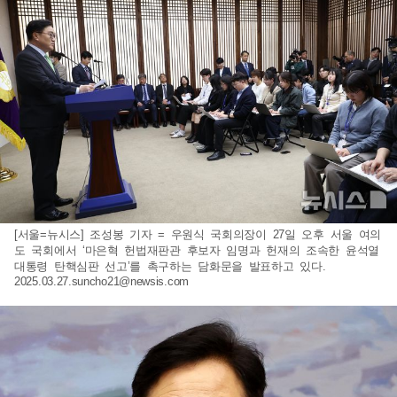
[서울=뉴시스] 조성봉 기자 = 우원식 국회의장이 27일 오후 서울 여의
도 국회에서 ‘마은혁 헌법재판관 후보자 임명과 헌재의 조속한 윤석열
대통령 탄핵심판 선고’를 촉구하는 담화문을 발표하고 있다.
2025.03.27.suncho21@newsis.com