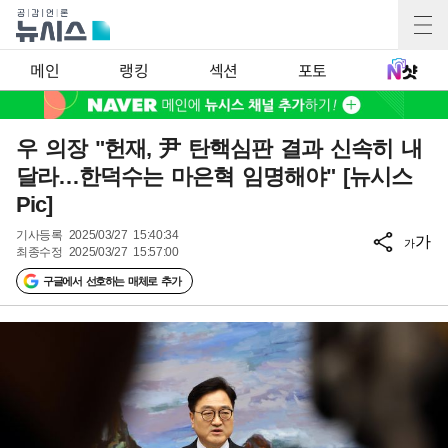
메인
랭킹
섹션
포토
우 의장 "헌재, 尹 탄핵심판 결과 신속히 내
달라…한덕수는 마은혁 임명해야" [뉴시스
Pic]
기사등록
2025/03/27 15:40:34
가
가
최종수정
2025/03/27 15:57:00
구글에서 선호하는 매체로 추가