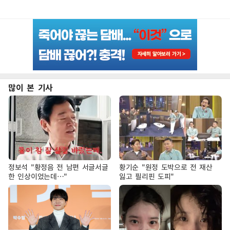
많이 본 기사
정보석 "황정음 전 남편 서글서글
황기순 "원정 도박으로 전 재산
한 인상이었는데…"
잃고 필리핀 도피"