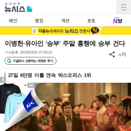
메인
랭킹
섹션
포토
이병헌·유아인 '승부' 주말 흥행에 승부 건다
기사등록
2025/03/28 07:30:32
가
가
구글에서 선호하는 매체로 추가
27일 6만명 이틀 연속 박스오피스 1위
X