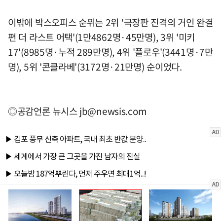
이밖에 박스오피스 순위는 2위 '극장판 진격의 거인 완결
편 더 라스트 어택'(1만4862명·45만명), 3위 '미키
17'(8985명·누적 289만명), 4위 '플로우'(3441명·7만
명), 5위 '콘클라베'(3172명·21만명) 순이었다.
◎공감언론 뉴시스
jb@newsis.com