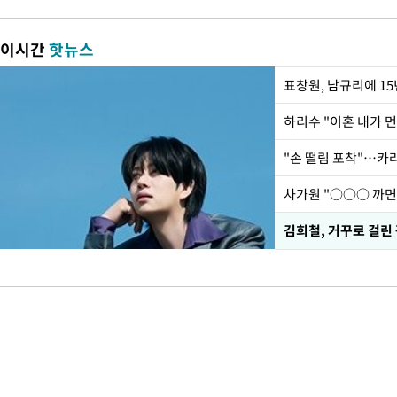
이시간
핫뉴스
하리수 "이혼 내가 
"손 떨림 포착"…카라