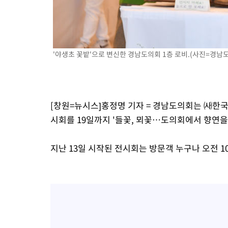
'야생초 꽃밭'으로 변신한 경남도의회 1층 로비.(사진=경남도의회 
[창원=뉴시스]홍정명 기자 = 경남도의회는 ㈔한
시회를 19일까지 '들꽃, 뫼꽃…도의회에서 향연을
지난 13일 시작된 전시회는 방문객 누구나 오전 1