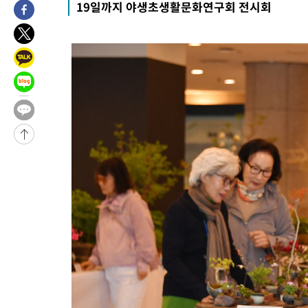
19일까지 야생초생활문화연구회 전시회
-27843초 전 >
낮 최고 35도 '무더위'…동해안 시간당 30㎜ '강한 비'[내일날
-27113초 전 >
[속보]이강인 "감독님이 원하는 마음 느꼈고, 많은 트로피 원해
틀레티코 이적"
-26895초 전 >
수도권 40도 육박 '펄펄'…동해안 일부 지역엔 호의주의보
-25864초 전 >
온열질환 사망자 3명 늘어…누적 환자 3000명 돌파
-19809초 전 >
강릉에 시간당 81.4㎜ 물폭탄…도로 잠기고 담벼락 붕괴
-15916초 전 >
백운산서 80년근 천종산삼 9뿌리 발견…감정가 1.3억원
-13626초 전 >
선재도서 해루질 나섰다 실종 60대, 닷새 만에 숨진 채 발견
-11160초 전 >
남자 농구, 나고야 아시안게임서 '홈팀' 일본과 한일전
-10536초 전 >
여수 오동도 해상서 모터보트 전복…1명 사망·1명 실종
-6763초 전 >
극한폭염 한풀 꺾이지만…'낮 최고 35도' 무더위, 열대야 계속[
주 날씨]
-3781초 전 >
축구협회 "압수수색·성접대 논란 사과…쇄신의 기회로 삼겠다"
-2298초 전 >
[속보]'압수수색·성접대 논란' 축구협회 "실망과 걱정 안겨드려
송"
2시간 전 >
'최고 37도' 폭염 지속…강원동해안 최대 150㎜ 비
4시간 전 >
[속보]뉴욕증시 상승 마감…S&P 0.6% 나스닥 1.3%↑