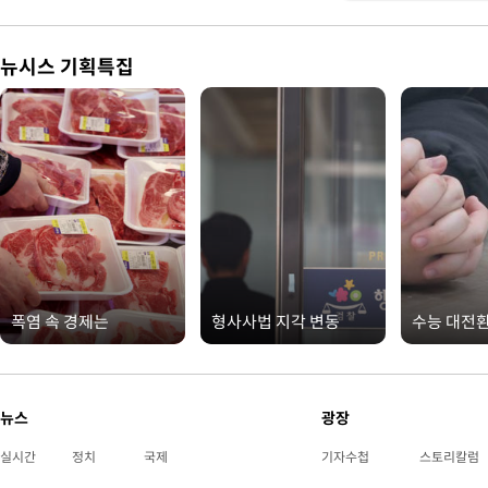
뉴시스 기획특집
폭염 속 경제는
형사사법 지각 변동
수능 대전
뉴스
광장
실시간
정치
국제
기자수첩
스토리칼럼