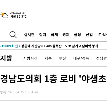
4시간 전 >
[속보]뉴욕증시 상승 마감…S&P 0.6% 나스닥 1.3%↑
2026.08.08 (토)
서울 32.7℃
-27843초 전 >
낮 최고 35도 '무더위'…동해안 시간당 30㎜ '강한 비'[내일날
-27113초 전 >
[속보]이강인 "감독님이 원하는 마음 느꼈고, 많은 트로피 원해
틀레티코 이적"
-26895초 전 >
수도권 40도 육박 '펄펄'…동해안 일부 지역엔 호의주의보
실시간
정치
국제
경제
금융
산업
IT·
-25864초 전 >
온열질환 사망자 3명 늘어…누적 환자 3000명 돌파
-19809초 전 >
강릉에 시간당 81.4㎜ 물폭탄…도로 잠기고 담벼락 붕괴
-15916초 전 >
백운산서 80년근 천종산삼 9뿌리 발견…감정가 1.3억원
지방
지방최신
세종
부산
대구/경북
전남광
-13626초 전 >
선재도서 해루질 나섰다 실종 60대, 닷새 만에 숨진 채 발견
-11160초 전 >
남자 농구, 나고야 아시안게임서 '홈팀' 일본과 한일전
-10536초 전 >
여수 오동도 해상서 모터보트 전복…1명 사망·1명 실종
경남도의회 1층 로비 '야생초
-6763초 전 >
극한폭염 한풀 꺾이지만…'낮 최고 35도' 무더위, 열대야 계속[
주 날씨]
-3781초 전 >
축구협회 "압수수색·성접대 논란 사과…쇄신의 기회로 삼겠다"
등록 2025.04.15 13:04:28
-2298초 전 >
[속보]'압수수색·성접대 논란' 축구협회 "실망과 걱정 안겨드려
송"
2시간 전 >
'최고 37도' 폭염 지속…강원동해안 최대 150㎜ 비
4시간 전 >
[속보]뉴욕증시 상승 마감…S&P 0.6% 나스닥 1.3%↑