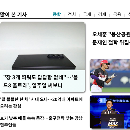
뻔"
많이 본 기사
종합
정치
국제
경제
금융
오세훈 "용산공원
문재인 철학 뒤집
"창 3개 띄워도 답답함 없네"…'폴
드8 울트라', 일주일 써보니
'덜 똘똘한 한 채' 시대 오나…20억대 아파트에
쏠리는 관심
호가 낮춘 매물 속속 등장…출구전략 찾는 강남
집주인들