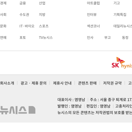
경제
금융
산업
아트클럽
기고
사회
수도권
지방
인터뷰
기획특집
문화
IT·바이오
스포츠
섹션코너
데일리뉴시
연예
포토
TV뉴시스
인사
부고
동정
회사소개
광고 · 제휴 문의
제휴사 안내
콘텐츠 판매
저작권 규약
고
대표이사 : 염영남
주소 : 서울 중구 퇴계로 1
발행인 : 염영남
편집인 : 염영남
고충처리인
뉴시스의 모든 콘텐츠는 저작권법의 보호를 받는 바, 무