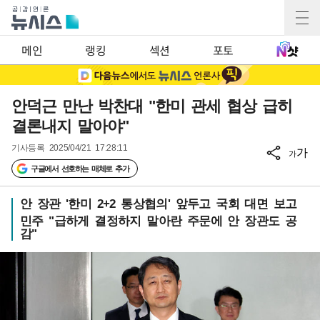
메인
랭킹
섹션
포토
안덕근 만난 박찬대 "한미 관세 협상 급히
결론내지 말아야"
기사등록
2025/04/21 17:28:11
가
가
구글에서 선호하는 매체로 추가
안 장관 '한미 2+2 통상협의' 앞두고 국회 대면 보고
민주 "급하게 결정하지 말아란 주문에 안 장관도 공
감"