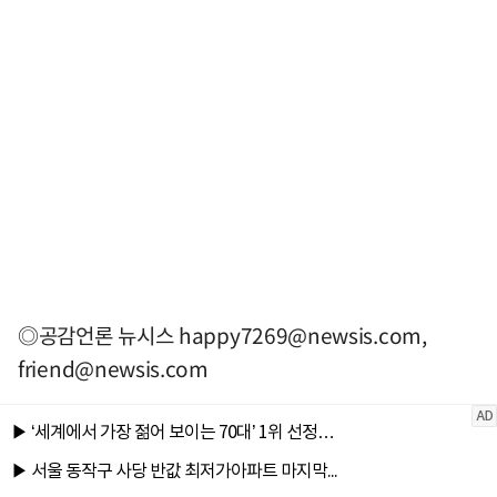
◎공감언론 뉴시스
happy7269@newsis.com
,
friend@newsis.com