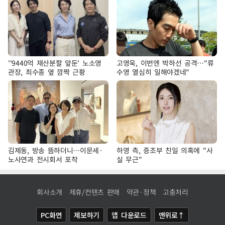
''9440억 재산분할 앞둔' 노소영
고영욱, 이번엔 박하선 공격…"류
관장, 최수종 옆 깜짝 근황
수영 열심히 일해야겠네"
김제동, 방송 뜸하더니…이문세·
하영 측, 증조부 친일 의혹에 "사
노사연과 전시회서 포착
실 무근"
회사소개
제휴/컨텐츠 판매
약관·정책
고충처리
PC화면
제보하기
앱 다운로드
맨위로↑