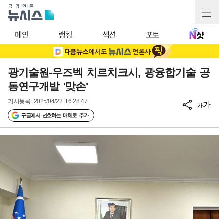
메인
랭킹
섹션
포토
광기술원-우즈벡 치르치크시, 광융합기술 공
동연구개발 '맞손'
기사등록
2025/04/22 16:28:47
가
가
구글에서 선호하는 매체로 추가