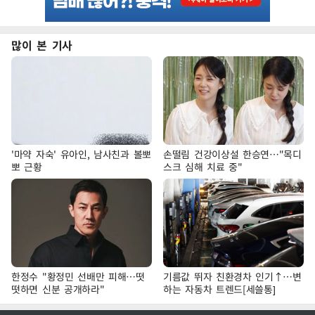
많이 본 기사
'마약 자숙' 유아인, 남사친과 볼뽀
손떨림 건강이상설 한승연…"목디
뽀 근황
스크 심해 치료 중"
한정수 "황정민 선배만 피해…떳
기름값 뛰자 친환경차 인기↑…변
떳하면 신분 공개하라"
하는 자동차 트렌드[세쓸통]