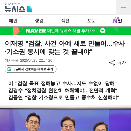
메인
랭킹
섹션
포토
이재명 "검찰, 사건 아예 새로 만들어…수사
·기소권 동시에 갖는 것 끝내야"
기사등록
2025/04/25 22:54:26
가
가
구글에서 선호하는 매체로 추가
이 "검찰 목표 정해놓고 수사…저도 수없이 당해"
김경수 "정치검찰 완전히 해체해야…전면적 개혁"
김동연 "검찰 기소청으로 만들고 중수처 신설해야"