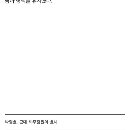
남아 명맥을 유지했다.
박영효, 근대 제주정원의 효시