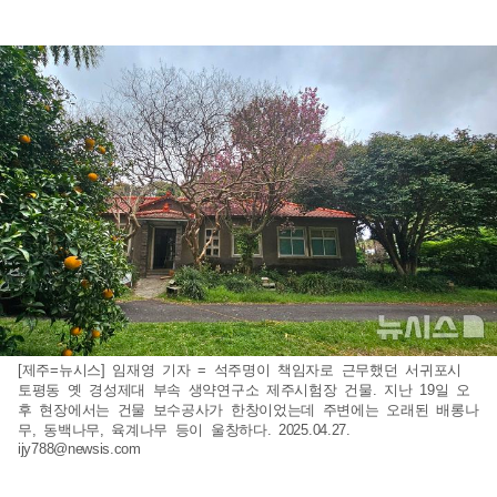
[제주=뉴시스] 임재영 기자 = 석주명이 책임자로 근무했던 서귀포시
토평동 옛 경성제대 부속 생약연구소 제주시험장 건물. 지난 19일 오
후 현장에서는 건물 보수공사가 한창이었는데 주변에는 오래된 배롱나
무, 동백나무, 육계나무 등이 울창하다. 2025.04.27.
ijy788@newsis.com