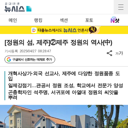
메인
랭킹
섹션
포토
[정원의 섬, 제주]②제주 정원의 역사(中)
기사등록
2025/04/27 08:28:47
가
가
구글에서 선호하는 매체로 추가
개혁사상가·외국 선교사, 제주에 다양한 정원품종 도
입
일제강점기…관공서 정원 조성, 학교에서 전문가 양성
곤충학자인 석주명, 서귀포에 아열대 정원의 씨앗을
뿌려