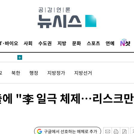
에서 두차
20일 후
IT·바이오
사회
수도권
지방
문화
스포츠
연예
에서 두차
교
북한
행정
지방정가
지방선거
20일 후
출에 "李 일극 체제…리스크만
구글에서 선호하는 매체로 추가