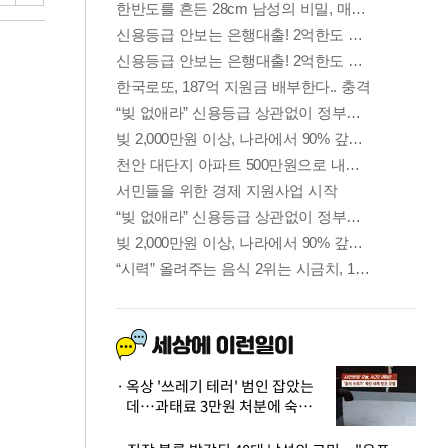
옥상 '쓰레기 테러' 범인 잡았는
데…과태료 3만원 처분에 숙박업
주 허탈