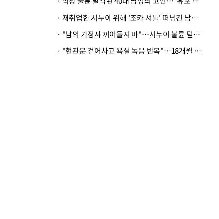
· 직장 불륜 발각된 40대 남성의 고민…"유포 동료 명예훼손·협박죄 고소 가능할까"
· 재취업한 시누이 위해 '조카 셔틀' 떠넘긴 남편…아내 "난 못한다"
· "남의 가정사 끼어들지 마"…시누이 불륜 덮으려는 남편에 억울한 아내
· "현관문 걷어차고 욕설 녹음 반복"…18개월 아기 키우는 집 뒤흔든 '앞집의 비극'