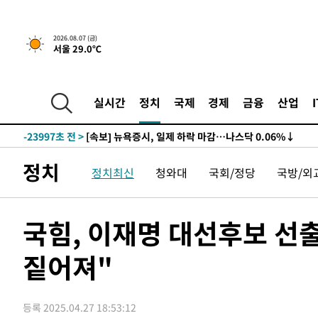
2026.08.07 (금)
서울 29.0℃
-23997초 전 >
[속보] 뉴욕증시, 일제 하락 마감…나스닥 0.06%↓
-29431초 전 >
이란, 호르무즈서 "적국 목표물들"과 대치로 남부 케슘섬
례 큰 폭발음
-28146초 전 >
[속보]美, 폴리실리콘 수입 규제…파생제품 15% 관세, 1
실시간
정치
국제
경제
금융
산업
발효
-26297초 전 >
[속보]트럼프, 美 원정출산 금지 행정명령 서명
-23997초 전 >
[속보] 뉴욕증시, 일제 하락 마감…나스닥 0.06%↓
-29431초 전 >
이란, 호르무즈서 "적국 목표물들"과 대치로 남부 케슘섬
정치
정치최신
청와대
국회/정당
국방/외
례 큰 폭발음
-28146초 전 >
[속보]美, 폴리실리콘 수입 규제…파생제품 15% 관세, 1
발효
-26297초 전 >
[속보]트럼프, 美 원정출산 금지 행정명령 서명
-23997초 전 >
[속보] 뉴욕증시, 일제 하락 마감…나스닥 0.06%↓
국힘, 이재명 대선후보 선
짙어져"
등록 2025.04.27 18:53:12