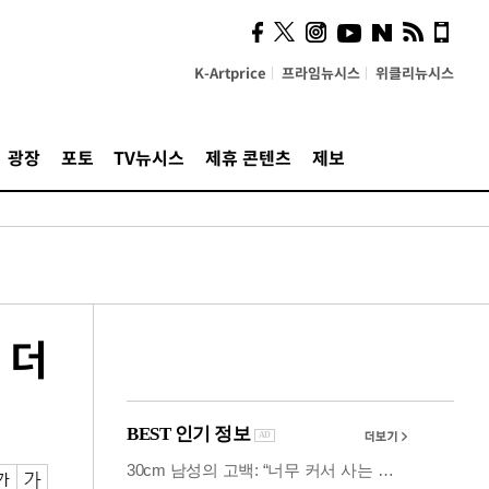
의견, 국토부·LH에 충실히
전달할 것"
K-Artprice
프라임뉴시스
위클리뉴시스
광장
포토
TV뉴시스
제휴 콘텐츠
제보
 더