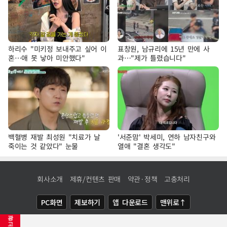
하리수 "미키정 보내주고 싶어 이
표창원, 남규리에 15년 만에 사
혼…애 못 낳아 미안했다"
과…"제가 틀렸습니다"
백혈병 재발 최성원 "치료가 날
'서준맘' 박세미, 연하 남자친구와
죽이는 것 같았다" 눈물
열애 "결혼 생각도"
회사소개
제휴/컨텐츠 판매
약관·정책
고충처리
PC화면
제보하기
앱 다운로드
맨위로↑
광
COPYRIGHTⓒ
NEWSIS
ALL RIGHTS RESERVED.
고