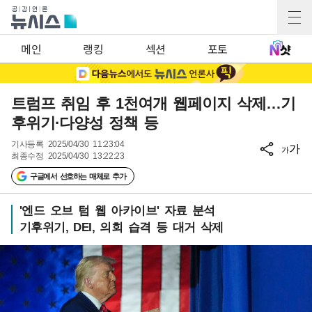
메인
랭킹
섹션
포토
트럼프 취임 후 1천여개 웹페이지 삭제…기
후위기·다양성 정책 등
기사등록
2025/04/30 11:23:04
가
가
최종수정
2025/04/30 13:22:23
구글에서 선호하는 매체로 추가
'엔드 오브 텀 웹 아카이브' 자료 분석
기후위기, DEI, 의회 습격 등 대거 삭제