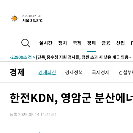
2026.08.07 (금)
서울 33.8℃
24분 전 >
[속보]종합특검, '관저이전 봐주기 감사' 유병호 구속기소
-31405초 전 >
이란, "오만과 '중앙 단일 루트' 합의…북쪽 인바운드·남
운드는 임시"
-22973초 전 >
"낮 기온 소폭 하락"…수도권 폭염중대경보, 폭염경보로
실시간
정치
국제
경제
금융
산업
-22937초 전 >
[속보]이 대통령, '호우피해' 안동·의성 관할 4개 면 특
선포
-22900초 전 >
[단독]중수청 지원 검사들, 정원 초과 시 낮은 계급 임용
갈 수도
-20871초 전 >
낮 최고 37도 찜통더위…곳곳 소나기·강원 많은 비[내일
경제
경제최신
경제정책
국제경제
건설부
-19177초 전 >
SK하이닉스, 용인·청주 팹에 54조 투자…"AI 메모리 수
응"
-16033초 전 >
여자배구 이재영·이다영 자매, 아제르바이잔 투란VC 입
-15286초 전 >
외국인 심판 성 접대 7경기 들여다보니…한국 축구 '5승 2
한전KDN, 영암군 분산에
-15020초 전 >
[속보]코스닥, 2.86포인트(0.36%) 내린 798.81마감
-14973초 전 >
[속보]코스피, 6200선 약보합…0.60% 내린 6258.77에
등록 2025.05.14 11:41:51
-14953초 전 >
[속보]원·달러 환율, 7.7원 내린 1416.1원 마감
-14842초 전 >
[속보] 노원서 40.1도 관측…서울, 2018년 이후 첫 40도
-11932초 전 >
[속보]종합특검, '계엄 수용공간 확보' 신용해 前교정본