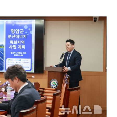
"
협회
교수…이병
절차 개시
25.3%↑
쪽 아웃바
 하향
별재난지역
…희망지 못
날씨]
요 선제 대
단
무'