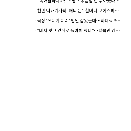
· "볶아달라니까!"…셀프 볶음밥 안 볶아줬다고 사장 폭행한 손님
· 천안 택배기사의 '매의 눈', 할머니 보이스피싱 피해 막아
· 옥상 '쓰레기 테러' 범인 잡았는데…과태료 3만원 처분에 숙박업주 허탈
· "바지 벗고 앞뒤로 돌아야 했다"…탈북민 김서아, 기쁨조 검사 수치심 회상