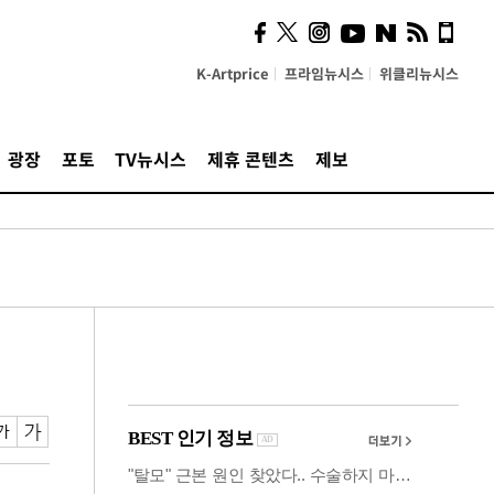
시, 스마트폰 액세서리에
NFC 더했다
K-Artprice
프라임뉴시스
위클리뉴시스
광장
포토
TV뉴시스
제휴 콘텐츠
제보