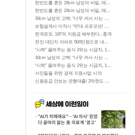
"AI가 치매래요"…'AI 의사' 믿었
다 골머리 앓는 美 의료계 '경고'