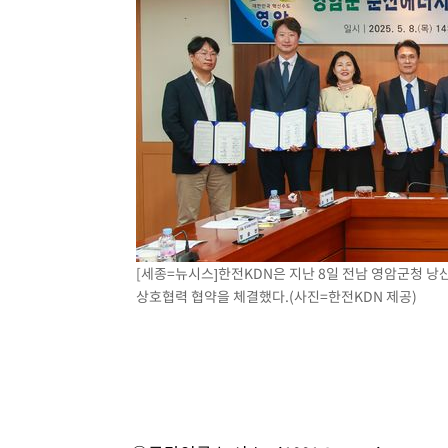
[세종=뉴시스]한전KDN은 지난 8일 전남 영암군청 
상호협력 협약을 체결했다.(사진=한전KDN 제공)