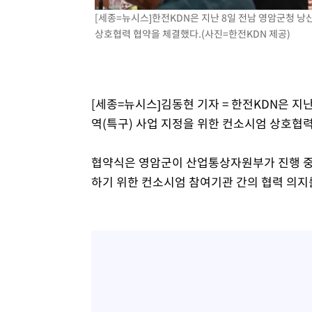
-14973초 전 >
[속보]코스피, 6200선 약보합…0.60% 내린 6258.77에
[세종=뉴시스]한전KDN은 지난 8일 전남 영암군청 
상호협력 협약을 체결했다.(사진=한전KDN 제공)
-14953초 전 >
[속보]원·달러 환율, 7.7원 내린 1416.1원 마감
-14842초 전 >
[속보] 노원서 40.1도 관측…서울, 2018년 이후 첫 40도
-11932초 전 >
[속보]종합특검, '계엄 수용공간 확보' 신용해 前교정본
-10805초 전 >
외신들도 주목한 韓축구 파문…"국민적 공분에 수사 재개
[세종=뉴시스]김동현 기자 = 한전KDN은 
-10776초 전 >
11시간 압수수색에 성접대 파문까지…'쑥대밭' 된 축구
역(특구) 사업 지정을 위한 컨소시엄 상호협력
-9798초 전 >
[속보]규제합리화위원회 부위원장에 김태유 서울대 공대 
태 후임
-6156초 전 >
[속보]국힘 윤리위, '돌려차기 발언' 진종오·서범수 징계 
협약식은 영암군이 산업통상자원부가 진행 중인
-1481초 전 >
[속보] 7월 중국 수출 23.9%↑ 수입 27.5%↑…무역총액 
하기 위한 컨소시엄 참여기관 간의 협력 의지
22분 전 >
[속보]'채상병 순직 책임' 임성근, 항소심도 징역 3년
24분 전 >
[속보]종합특검, '관저이전 봐주기 감사' 유병호 구속기소