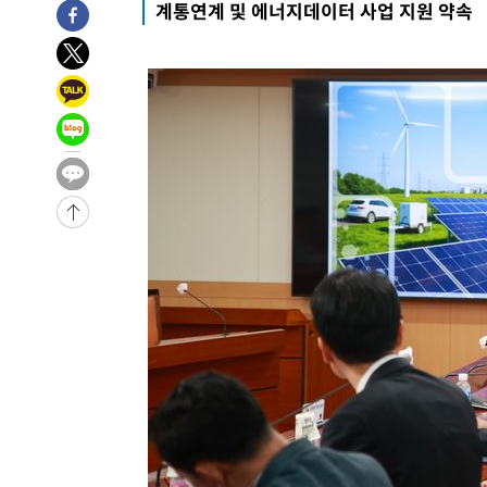
계통연계 및 에너지데이터 사업 지원 약속
-10805초 전 >
외신들도 주목한 韓축구 파문…"국민적 공분에 수사 재개
-10776초 전 >
11시간 압수수색에 성접대 파문까지…'쑥대밭' 된 축구
-9798초 전 >
[속보]규제합리화위원회 부위원장에 김태유 서울대 공대 
태 후임
-6156초 전 >
[속보]국힘 윤리위, '돌려차기 발언' 진종오·서범수 징계 
-1481초 전 >
[속보] 7월 중국 수출 23.9%↑ 수입 27.5%↑…무역총액 
22분 전 >
[속보]'채상병 순직 책임' 임성근, 항소심도 징역 3년
24분 전 >
[속보]종합특검, '관저이전 봐주기 감사' 유병호 구속기소
-31405초 전 >
이란, "오만과 '중앙 단일 루트' 합의…북쪽 인바운드·남
운드는 임시"
-22973초 전 >
"낮 기온 소폭 하락"…수도권 폭염중대경보, 폭염경보로
-22937초 전 >
[속보]이 대통령, '호우피해' 안동·의성 관할 4개 면 특
선포
-22900초 전 >
[단독]중수청 지원 검사들, 정원 초과 시 낮은 계급 임용
갈 수도
-20871초 전 >
낮 최고 37도 찜통더위…곳곳 소나기·강원 많은 비[내일
-19177초 전 >
SK하이닉스, 용인·청주 팹에 54조 투자…"AI 메모리 수
응"
-16033초 전 >
여자배구 이재영·이다영 자매, 아제르바이잔 투란VC 입
-15286초 전 >
외국인 심판 성 접대 7경기 들여다보니…한국 축구 '5승 2
-15020초 전 >
[속보]코스닥, 2.86포인트(0.36%) 내린 798.81마감