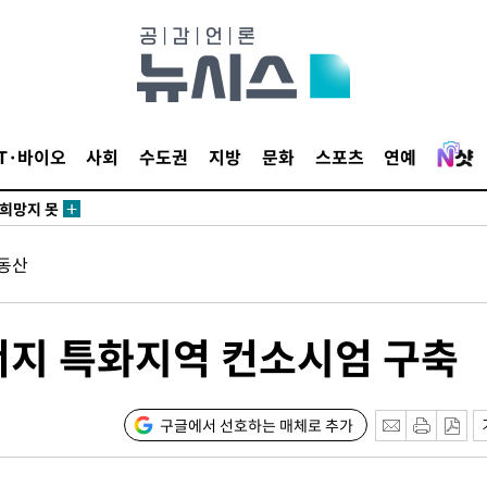
쪽 아웃바
 하향
IT·바이오
사회
수도권
지방
문화
스포츠
연예
별재난지역
…희망지 못
날씨]
동산
요 선제 대
단
무'
너지 특화지역 컨소시엄 구축
 마쳐
구글에서 선호하는 매체로 추가
부장 기소