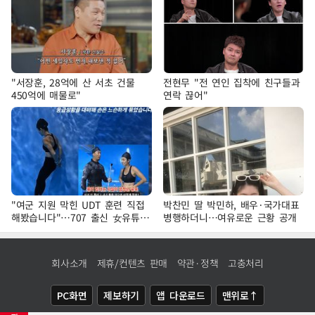
"서장훈, 28억에 산 서초 건물
전현무 "전 연인 집착에 친구들과
450억에 매물로"
연락 끊어"
"여군 지원 막힌 UDT 훈련 직접
박찬민 딸 박민하, 배우·국가대표
해봤습니다"…707 출신 女유튜버
병행하더니…여유로운 근황 공개
'완벽 소화'
회사소개
제휴/컨텐츠 판매
약관·정책
고충처리
PC화면
제보하기
앱 다운로드
맨위로↑