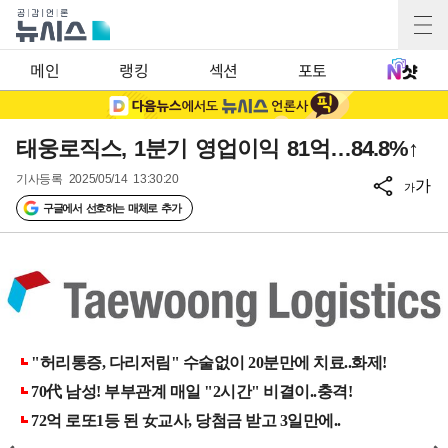
메인
랭킹
섹션
포토
태웅로직스, 1분기 영업이익 81억…84.8%↑
기사등록
2025/05/14 13:30:20
가
가
구글에서 선호하는 매체로 추가