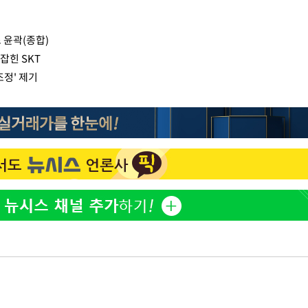
 윤곽(종합)
잡힌 SKT
조정' 제기