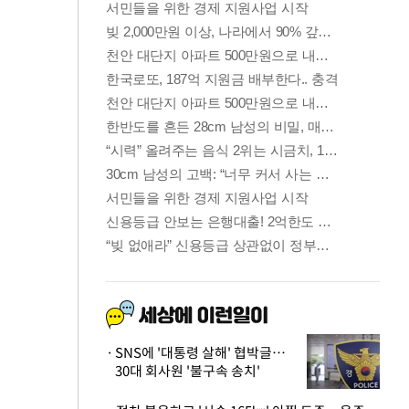
SNS에 '대통령 살해' 협박글…
30대 회사원 '불구속 송치'