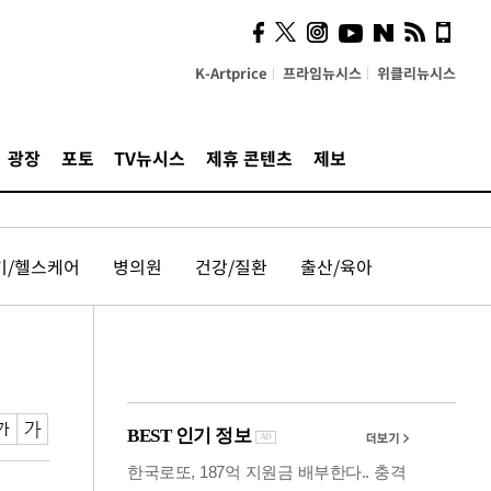
계…'고급 가요'의 주체적
영토
K-Artprice
프라임뉴시스
위클리뉴시스
광장
포토
TV뉴시스
제휴 콘텐츠
제보
기/헬스케어
병의원
건강/질환
출산/육아