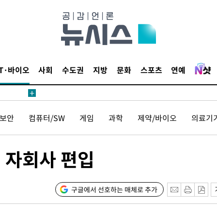
해 불가피"
등 압수수
월 중 예
IT·바이오
사회
수도권
지방
문화
스포츠
연예
장
보안
컴퓨터/SW
게임
과학
제약/바이오
의료기
 구축
전 자회사 편입
 마감 다
어려워" 취
무부 대변인
구글에서 선호하는 매체로 추가
꺾인다"
 위협"