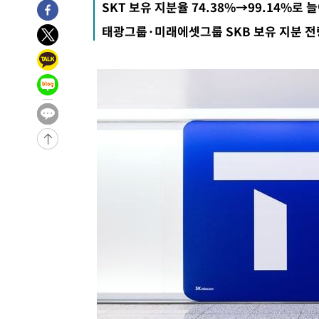
SKT 보유 지분율 74.38%→99.14%로 
-28888초 전 >
"美간섭에 합의 지연"…트럼프, '이란 호르무즈 통제권'
태광그룹·미래에셋그룹 SKB 보유 지분 전
-25408초 전 >
[속보]산업장관 "李정부, 원전 반대 안해…안정 전력 위
-24105초 전 >
[속보]경찰, '홍명보 선임 논란' 대한축구협회·축구회관 
색
-23492초 전 >
[속보]산업장관 "美무역법 제301조 과잉생산 결과 발표 8
상
-23285초 전 >
[속보]코스피 매도사이드카 발동…4%대 급락
-22557초 전 >
[속보]전남광주 초대 시민추천 부시장에 백승주·윤난실
-20118초 전 >
서울 열대야 15일째 지속…비공식 '초열대야' 30도 넘어
-18685초 전 >
[속보]코스닥, 2.15포인트(0.27%) 내린 797.44 출발
-18668초 전 >
[속보]코스피, 119.51포인트(1.81%) 내린 6478.75 개
-15115초 전 >
6월 경상수지 497.3억 달러…두 달 연속 사상 최대
-15066초 전 >
서울 낮 39도 '폭염중대경보'…40도 관측 가능성도
-12428초 전 >
미 워싱턴주 스포캔 시의 통제불능 3개 산불, 방화선 일부
-4601초 전 >
[속보] 호르무즈 해협 이란-오만 협상 기대속 뉴욕증시 혼조
우 0.49%↑
-2956초 전 >
[속보] 이란 대통령 "지금 최고지도자와 소통하기가 매우 
임 3년 인터뷰
3시간 전 >
[속보] "이란-오만, 호르무즈 해협 통행 항로 합의" 이란 외