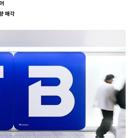
늘어
 수용할까
량 매각
해 불가피"
등 압수수
월 중 예
장
 구축
 마감 다
어려워" 취
무부 대변인