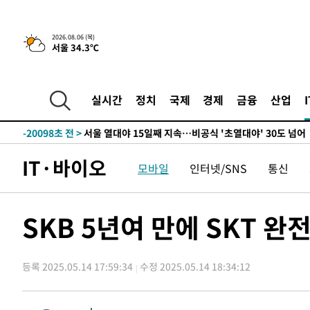
-25388초 전 >
[속보]산업장관 "李정부, 원전 반대 안해…안정 전력 위
-24085초 전 >
[속보]경찰, '홍명보 선임 논란' 대한축구협회·축구회관 
2026.08.06 (목)
서울 34.3℃
색
-23472초 전 >
[속보]산업장관 "美무역법 제301조 과잉생산 결과 발표 8
상
-23265초 전 >
[속보]코스피 매도사이드카 발동…4%대 급락
-22537초 전 >
[속보]전남광주 초대 시민추천 부시장에 백승주·윤난실
실시간
정치
국제
경제
금융
산업
-20098초 전 >
서울 열대야 15일째 지속…비공식 '초열대야' 30도 넘어
-18665초 전 >
[속보]코스닥, 2.15포인트(0.27%) 내린 797.44 출발
-18648초 전 >
[속보]코스피, 119.51포인트(1.81%) 내린 6478.75 개
IT·바이오
모바일
인터넷/SNS
통신
-15095초 전 >
6월 경상수지 497.3억 달러…두 달 연속 사상 최대
-15046초 전 >
서울 낮 39도 '폭염중대경보'…40도 관측 가능성도
-12408초 전 >
미 워싱턴주 스포캔 시의 통제불능 3개 산불, 방화선 일부
SKB 5년여 만에 SKT 완
-4581초 전 >
[속보] 호르무즈 해협 이란-오만 협상 기대속 뉴욕증시 혼조
우 0.49%↑
-2936초 전 >
[속보] 이란 대통령 "지금 최고지도자와 소통하기가 매우 
임 3년 인터뷰
등록 2025.05.14 17:59:34
수정 2025.05.14 18:34:12
3시간 전 >
[속보] "이란-오만, 호르무즈 해협 통행 항로 합의" 이란 외
-29273초 전 >
내일까지 39도 '펄펄'…기상청 "태풍 지나며 폭염 잠시 
-28910초 전 >
트럼프, 한국계 진보 주지사 후보 맹공…"공산주의가 최대