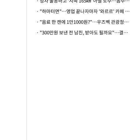
· 정차 불응하고 '시속 165㎞' 아찔 도주…음주운전자 체포
· "하마터면"…영업 끝나자마자 '와르르' 카페 테라스 덮친 대리석 외벽
· "음료 한 캔에 1만1000원?"…우즈벡 관광청까지 나섰다, 유튜버 폭로 후폭풍
· "300만원 보낸 전 남친, 받아도 될까요"…결혼 앞둔 예비신부의 뜻밖 고충