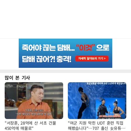
많이 본 기사
"서장훈, 28억에 산 서초 건물
"여군 지원 막힌 UDT 훈련 직접
450억에 매물로"
해봤습니다"…707 출신 女유튜버