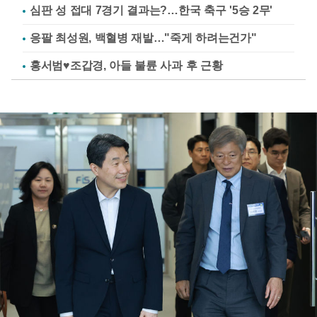
심판 성 접대 7경기 결과는?…한국 축구 '5승 2무'
응팔 최성원, 백혈병 재발…"죽게 하려는건가"
홍서범♥조갑경, 아들 불륜 사과 후 근황