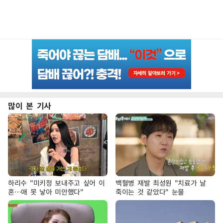
많이 본 기사
하리수 "미키정 보내주고 싶어 이
백혈병 재발 최성원 "치료가 날
혼…애 못 낳아 미안했다"
죽이는 것 같았다" 눈물