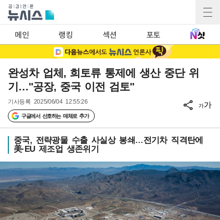
메인
랭킹
섹션
포토
완성차 업체, 희토류 통제에 생산 중단 위
기…"공장, 중국 이전 검토"
기사등록
2025/06/04 12:55:26
가
가
구글에서 선호하는 매체로 추가
중국, 전략광물 수출 사실상 봉쇄…전기차 직격탄에
美·EU 제조업 생존위기