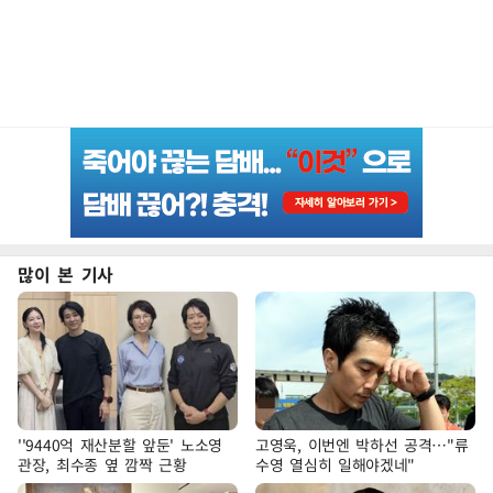
많이 본 기사
''9440억 재산분할 앞둔' 노소영
고영욱, 이번엔 박하선 공격…"류
관장, 최수종 옆 깜짝 근황
수영 열심히 일해야겠네"