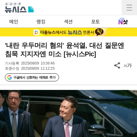
메인
랭킹
섹션
포토
'내란 우두머리 혐의' 윤석열, 대선 질문엔
침묵 지지자엔 미소 [뉴시스Pic]
기사등록
2025/06/09 10:36:46
가
가
최종수정
2025/06/09 11:12:25
구글에서 선호하는 매체로 추가