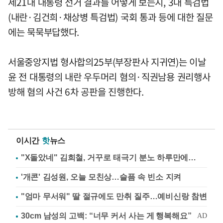
제21대 대통령 선거 결과를 어떻게 보는지, 3대 특검법
(내란·김건희·채상병 특검법) 국회 통과 등에 대한 질문
에는 묵묵부답했다.
서울중앙지법 형사합의25부(부장판사 지귀연)는 이날
윤 전 대통령의 내란 우두머리 혐의·직권남용 권리행사
방해 혐의 사건 6차 공판을 진행한다.
이시간
핫
뉴스
"X돌았네" 김희철, 거꾸로 태극기 분노 하루만에…
'개콘' 김성원, 오늘 모친상…슬픔 속 빈소 지켜
"엄마 무서워" 딸 절규에도 만취 질주…예비신랑 참변