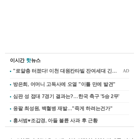
이시간
핫
뉴스
방은희, 어머니 고독사에 오열 "이틀 만에 발견"
심판 성 접대 7경기 결과는?…한국 축구 '5승 2무'
응팔 최성원, 백혈병 재발…"죽게 하려는건가"
홍서범♥조갑경, 아들 불륜 사과 후 근황