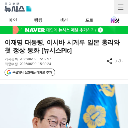
메인
랭킹
섹션
포토
이재명 대통령, 이시바 시게루 일본 총리와
첫 정상 통화 [뉴시스Pic]
기사등록
2025/06/09 15:02:57
가
가
최종수정
2025/06/09 15:30:24
구글에서 선호하는 매체로 추가