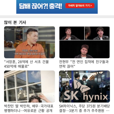
많이 본 기사
"서장훈, 28억에 산 서초 건물
전현무 "전 연인 집착에 친구들과
450억에 매물로"
연락 끊어"
박찬민 딸 박민하, 배우·국가대표
SK하이닉스, 주당 375원 분기배당
병행하더니…여유로운 근황 공개
결정…3분기 중 추가 주주환원 발