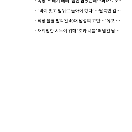
· 옥상 '쓰레기 테러' 범인 잡았는데…과태료 3만원 처분에 숙박업주 허탈
· "바지 벗고 앞뒤로 돌아야 했다"…탈북민 김서아, 기쁨조 검사 수치심 회상
· 직장 불륜 발각된 40대 남성의 고민…"유포 동료 명예훼손·협박죄 고소 가능할까"
· 재취업한 시누이 위해 '조카 셔틀' 떠넘긴 남편…아내 "난 못한다"