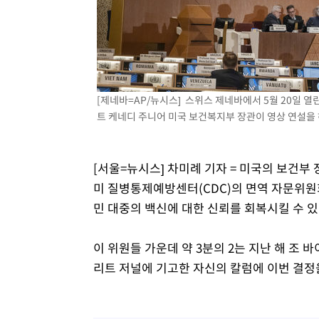
-11988초 전 >
[속보]규제합리화위원회 부위원장에 김태유 서울대 공대
병태 후임
-8346초 전 >
[속보]국힘 윤리위, '돌려차기 발언' 진종오·서범수 징계 
-3671초 전 >
[속보] 7월 중국 수출 23.9%↑ 수입 27.5%↑…무역총액 
-831초 전 >
[속보]'채상병 순직 책임' 임성근, 항소심도 징역 3년
-697초 전 >
[속보]종합특검, '관저이전 봐주기 감사' 유병호 구속기소
[제네바=AP/뉴시스] 스위스 제네바에서 5월 20일 
트 케네디 주니어 미국 보건복지부 장관이 영상 연설을 하고
45분 전 >
민주 콩고 에볼라환자 4천명 돌파, 4053명 발생 1850명 사망
[서울=뉴시스] 차미례 기자 = 미국의 보건부 
미 질병통제예방센터(CDC)의 면역 자문위원
민 대중의 백신에 대한 신뢰를 회복시킬 수 있
이 위원들 가운데 약 3분의 2는 지난 해 조
리트 저널에 기고한 자신의 칼럼에 이번 결정