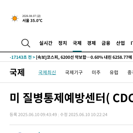
선포
-25070초 전 >
[단독]중수청 지원 검사들, 정원 초과 시 낮은 계급 임용
갈 수도
-23041초 전 >
낮 최고 37도 찜통더위…곳곳 소나기·강원 많은 비[내일
2026.08.07 (금)
서울 35.0℃
-21347초 전 >
SK하이닉스, 용인·청주 팹에 54조 투자…"AI 메모리 수
응"
-18203초 전 >
여자배구 이재영·이다영 자매, 아제르바이잔 투란VC 입
-17456초 전 >
외국인 심판 성 접대 7경기 들여다보니…한국 축구 '5승 2
실시간
정치
국제
경제
금융
산업
-17190초 전 >
[속보]코스닥, 2.86포인트(0.36%) 내린 798.81마감
-17143초 전 >
[속보]코스피, 6200선 약보합…0.60% 내린 6258.77에
-17123초 전 >
[속보]원·달러 환율, 7.7원 내린 1416.1원 마감
국제
국제최신
국제기구
미주
유럽
중
-17012초 전 >
[속보] 노원서 40.1도 관측…서울, 2018년 이후 첫 40도
-14102초 전 >
[속보]종합특검, '계엄 수용공간 확보' 신용해 前교정본
-12975초 전 >
외신들도 주목한 韓축구 파문…"국민적 공분에 수사 재개
미 질병통제예방센터( CDC
-12946초 전 >
11시간 압수수색에 성접대 파문까지…'쑥대밭' 된 축구
-11968초 전 >
[속보]규제합리화위원회 부위원장에 김태유 서울대 공대
병태 후임
등록 2025.06.10 09:43:49
수정 2025.06.10 10:22:24
-8326초 전 >
[속보]국힘 윤리위, '돌려차기 발언' 진종오·서범수 징계 
-3651초 전 >
[속보] 7월 중국 수출 23.9%↑ 수입 27.5%↑…무역총액 
-811초 전 >
[속보]'채상병 순직 책임' 임성근, 항소심도 징역 3년