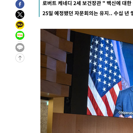
로버트 케네디 2세 보건장관 " 백신에 대한
-677초 전 >
[속보]종합특검, '관저이전 봐주기 감사' 유병호 구속기소
25일 예정됐던 자문회의는 유지.. 수십 년
45분 전 >
민주 콩고 에볼라환자 4천명 돌파, 4053명 발생 1850명 사망
-25163초 전 >
"낮 기온 소폭 하락"…수도권 폭염중대경보, 폭염경보로
-25127초 전 >
[속보]이 대통령, '호우피해' 안동·의성 관할 4개 면 특
선포
-25090초 전 >
[단독]중수청 지원 검사들, 정원 초과 시 낮은 계급 임용
갈 수도
-23061초 전 >
낮 최고 37도 찜통더위…곳곳 소나기·강원 많은 비[내일
-21367초 전 >
SK하이닉스, 용인·청주 팹에 54조 투자…"AI 메모리 수
응"
-18223초 전 >
여자배구 이재영·이다영 자매, 아제르바이잔 투란VC 입
-17476초 전 >
외국인 심판 성 접대 7경기 들여다보니…한국 축구 '5승 2
-17210초 전 >
[속보]코스닥, 2.86포인트(0.36%) 내린 798.81마감
-17163초 전 >
[속보]코스피, 6200선 약보합…0.60% 내린 6258.77에
-17143초 전 >
[속보]원·달러 환율, 7.7원 내린 1416.1원 마감
-17032초 전 >
[속보] 노원서 40.1도 관측…서울, 2018년 이후 첫 40도
-14122초 전 >
[속보]종합특검, '계엄 수용공간 확보' 신용해 前교정본
-12995초 전 >
외신들도 주목한 韓축구 파문…"국민적 공분에 수사 재개
-12966초 전 >
11시간 압수수색에 성접대 파문까지…'쑥대밭' 된 축구