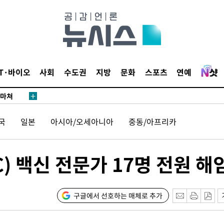
…희망지 못
날씨]
요 선제 대
단
무'
IT·바이오
사회
수도권
지방
문화
스포츠
연예
 마쳐
국
일본
아시아/오세아니아
중동/아프리카
부장 기소
"
) 백신 전문가 17명 전원 해
협회
 교수…이
절차 개시
구글에서 선호하는 매체로 추가
25.3%↑