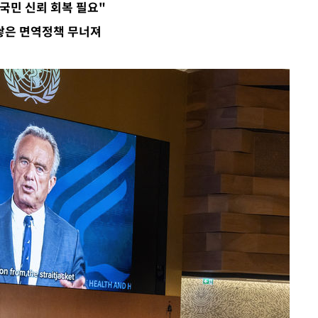
 국민 신뢰 회복 필요"
 쌓은 면역정책 무너져
 하향
별재난지역
…희망지 못
날씨]
요 선제 대
단
무'
 마쳐
부장 기소
"
협회