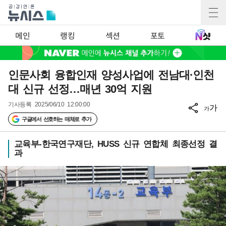
메인
랭킹
섹션
포토
인문사회 융합인재 양성사업에 전남대·인천
대 신규 선정…매년 30억 지원
기사등록
2025/06/10 12:00:00
가
가
구글에서 선호하는 매체로 추가
교육부-한국연구재단, HUSS 신규 연합체 최종선정 결
과