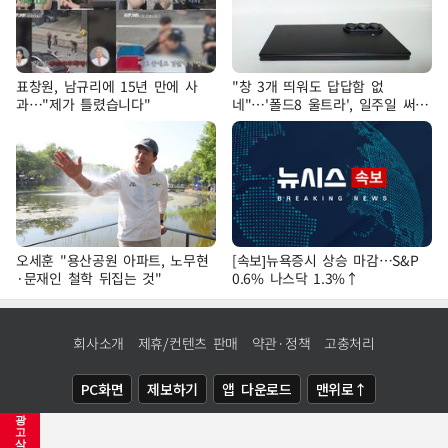
표창원, 남규리에 15년 만에 사
"창 3개 띄워도 답답함 없
과…"제가 틀렸습니다"
네"…'폴드8 울트라', 일주일 써보
니
오세훈 "용산공원 아파트, 노무현
[속보]뉴욕증시 상승 마감…S&P
·문재인 철학 뒤집는 것"
0.6% 나스닥 1.3%↑
회사소개
제휴/컨텐츠 판매
약관·정책
고충처리
PC화면
제보하기
앱 다운로드
맨위로↑
광
COPYRIGHTⓒ
NEWSIS
ALL RIGHTS RESERVED.
고
삭