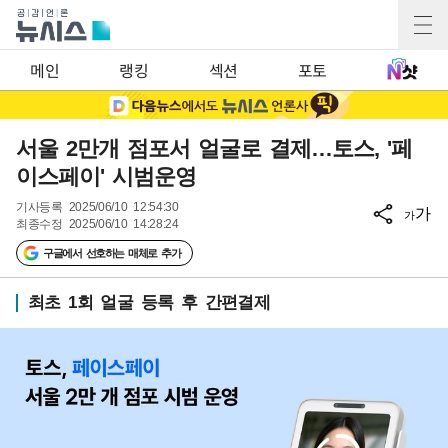
메인
랭킹
섹션
포토
서울 2만개 점포서 얼굴로 결제…토스, '페
이스페이' 시범운영
기사등록
2025/06/10 12:54:30
가
가
최종수정
2025/06/10 14:28:24
구글에서 선호하는 매체로 추가
최초 1회 얼굴 등록 후 간편결제