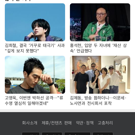
김희철, 결국 '거꾸로 태극기' 사과
홍석천, 입양 두 자녀에 '재산 상
"깊게 보지 못했다"
속' 언급했다
고영욱, 이번엔 박하선 공격…"류
김제동, 방송 뜸하더니…이문세·
수영 열심히 일해야겠네"
노사연과 전시회서 포착
회사소개
제휴/컨텐츠 판매
약관·정책
고충처리