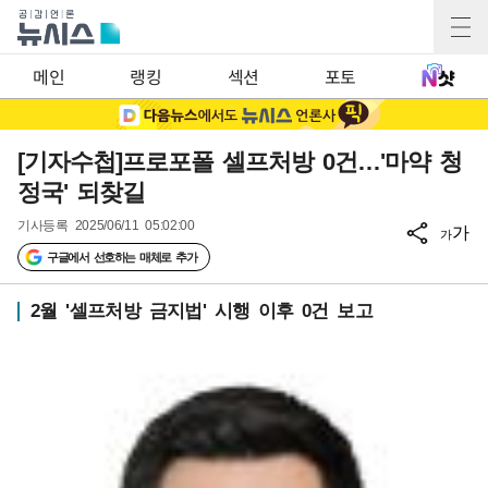
메인
랭킹
섹션
포토
[기자수첩]프로포폴 셀프처방 0건…'마약 청
정국' 되찾길
기사등록
2025/06/11 05:02:00
가
가
구글에서 선호하는 매체로 추가
2월 '셀프처방 금지법' 시행 이후 0건 보고