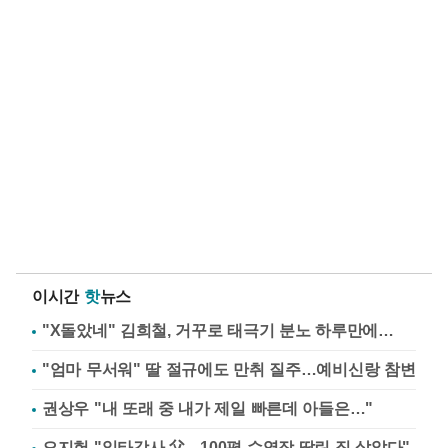
이시간
핫
뉴스
"X돌았네" 김희철, 거꾸로 태극기 분노 하루만에…
"엄마 무서워" 딸 절규에도 만취 질주…예비신랑 참변
권상우 "내 또래 중 내가 제일 빠른데 아들은…"
오지헌 "일타강사 父…100평 수영장 딸린 집 살았다"