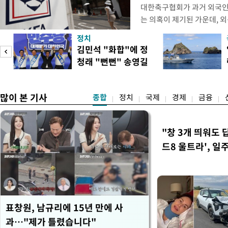
대한축구협회가 과거 외국인
는 의혹이 제기된 가운데, 
도하면서 파장이 커지고 있다.
정치
광부가 2016년 작성한 감
김민석 "화합"에 정
2011년 3월부터 2012년 
청래 "뻔뻔" 송영길
에 참여한 외국인 심판들에
은 연임 직격
고
많이 본 기사
종합
정치
국제
경제
금융
"창 3개 띄워도 
드8 울트라', 일
표창원, 남규리에 15년 만에 사
과…"제가 틀렸습니다"