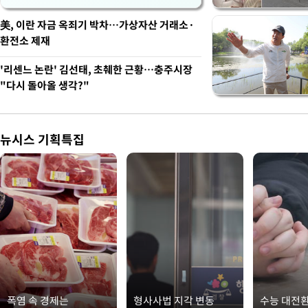
美, 이란 자금 옥죄기 박차…가상자산 거래소·
환전소 제재
'리센느 논란' 김선태, 초췌한 근황…충주시장
"다시 돌아올 생각?"
뉴시스 기획특집
폭염 속 경제는
형사사법 지각 변동
수능 대전