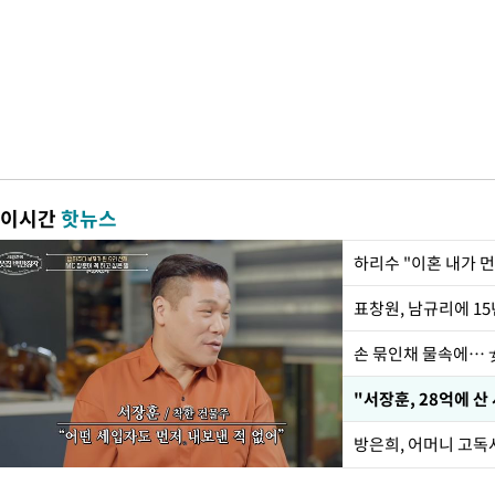
이시간
핫뉴스
하리수 "이혼 내가 
손 묶인채 물속에… 女
"서장훈, 28억에 산
방은희, 어머니 고독사