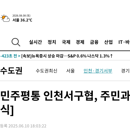
-27538초 전 >
남자 농구, 나고야 아시안게임서 '홈팀' 일본과 한일전
-26914초 전 >
여수 오동도 해상서 모터보트 전복…1명 사망·1명 실종
2026.08.08 (토)
서울 36.2℃
-23141초 전 >
극한폭염 한풀 꺾이지만…'낮 최고 35도' 무더위, 열대야 계속
주 날씨]
-20159초 전 >
축구협회 "압수수색·성접대 논란 사과…쇄신의 기회로 삼겠다
-18676초 전 >
[속보]'압수수색·성접대 논란' 축구협회 "실망과 걱정 안겨드려
실시간
정치
국제
경제
금융
산업
IT·
송"
-7297초 전 >
'최고 37도' 폭염 지속…강원동해안 최대 150㎜ 비
-423초 전 >
[속보]뉴욕증시 상승 마감…S&P 0.6% 나스닥 1.3%↑
-32314초 전 >
백운산서 80년근 천종산삼 9뿌리 발견…감정가 1.3억원
수도권
수도권최신
서울
인천·경기서부
경기
-30024초 전 >
선재도서 해루질 나섰다 실종 60대, 닷새 만에 숨진 채 발견
-27558초 전 >
남자 농구, 나고야 아시안게임서 '홈팀' 일본과 한일전
-26934초 전 >
여수 오동도 해상서 모터보트 전복…1명 사망·1명 실종
민주평통 인천서구협, 주민과
-23161초 전 >
극한폭염 한풀 꺾이지만…'낮 최고 35도' 무더위, 열대야 계속
주 날씨]
식]
-20179초 전 >
축구협회 "압수수색·성접대 논란 사과…쇄신의 기회로 삼겠다
-18696초 전 >
[속보]'압수수색·성접대 논란' 축구협회 "실망과 걱정 안겨드려
송"
-7317초 전 >
'최고 37도' 폭염 지속…강원동해안 최대 150㎜ 비
등록 2025.06.10 18:03:22
-443초 전 >
[속보]뉴욕증시 상승 마감…S&P 0.6% 나스닥 1.3%↑