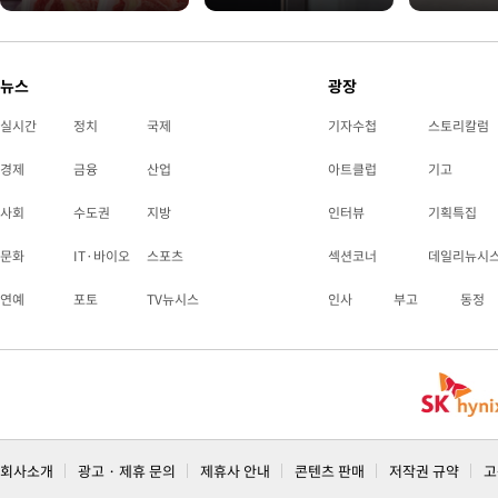
뉴스
광장
실시간
정치
국제
기자수첩
스토리칼럼
경제
금융
산업
아트클럽
기고
사회
수도권
지방
인터뷰
기획특집
문화
IT·바이오
스포츠
섹션코너
데일리뉴시
연예
포토
TV뉴시스
인사
부고
동정
회사소개
광고 · 제휴 문의
제휴사 안내
콘텐츠 판매
저작권 규약
고