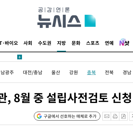
 4.1%로
말고 과감히
쪽 아웃바
하향
재난지역 선
IT·바이오
사회
수도권
지방
문화
스포츠
연예
희망지 못
제 대응"
전남광주
대전/충남
울산
강원
충북
전북
경남
관, 8월 중 설립사전검토 신청
쳐
구글에서 선호하는 매체로 추가
기소