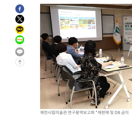
2시간 전 >
11시간 압수수색에 성접대 파문까지…'쑥대밭' 된 축구협회
3시간 전 >
[속보]규제합리화위원회 부위원장에 김태유 서울대 공대 교
후임
-18926초 전 >
이강인, 폭염 속 AT마드리드 첫 훈련…80명 식사 대접까
-16065초 전 >
미 사업체 일자리, 7월에 2.3만개 순감하고 그 전 2개월 1
하향수정 (2보)
-15513초 전 >
[속보] 미 사업체, 일자리 7월에 2.3만 개 줄어…실업률은
↓
-11376초 전 >
[속보]이 대통령 "부동산 공급 기존 사고방식 매달리지 
실천"
-10461초 전 >
이란, "오만과 '중앙 단일 루트' 합의…북쪽 인바운드·남
운드는 임시"
-2029초 전 >
"낮 기온 소폭 하락"…수도권 폭염중대경보, 폭염경보로 
-1993초 전 >
[속보]이 대통령, '호우피해' 안동·의성 관할 4개 면 특별
포
-1956초 전 >
[단독]중수청 지원 검사들, 정원 초과 시 낮은 계급 임용…
갈 수도
1분 전 >
낮 최고 37도 찜통더위…곳곳 소나기·강원 많은 비[내일날씨]
29분 전 >
SK하이닉스, 용인·청주 팹에 54조 투자…"AI 메모리 수요 선
1시간 전 >
여자배구 이재영·이다영 자매, 아제르바이잔 투란VC 입단
제천시립미술관 연구용역보고회 *재판매 및 DB 금지
1시간 전 >
외국인 심판 성 접대 7경기 들여다보니…한국 축구 '5승 2무'
1시간 전 >
[속보]코스닥, 2.86포인트(0.36%) 내린 798.81마감
1시간 전 >
[속보]코스피, 6200선 약보합…0.60% 내린 6258.77에 마