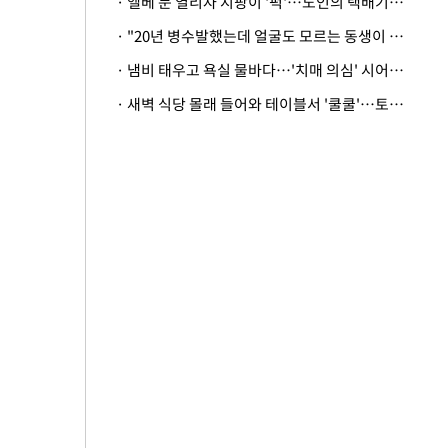
· 엘베 문 열리자 지팡이 '퍽'…노인의 택배기사 폭행 이유
· "20년 병수발했는데 얼굴도 모르는 동생이 유산 절반을"…배다른 형제 상속권 있을까
· 냄비 태우고 욕실 물바다…'치매 의심' 시어머니 검사 권유했다가 '날벼락'
· 새벽 식당 몰래 들어와 테이블서 '쿨쿨'…토사물 남기고 사라진 남성