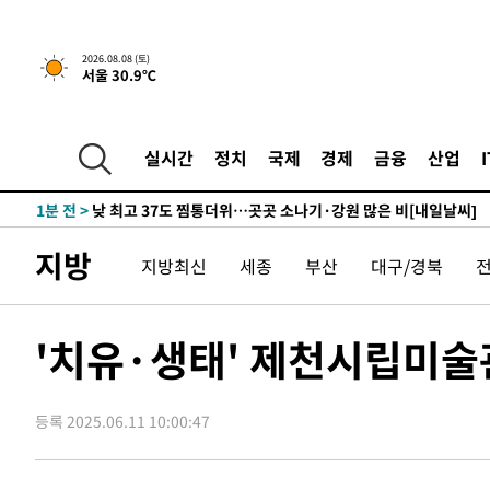
하향수정 (2보)
-15493초 전 >
[속보] 미 사업체, 일자리 7월에 2.3만 개 줄어…실업률은
↓
-11356초 전 >
[속보]이 대통령 "부동산 공급 기존 사고방식 매달리지 
2026.08.08 (토)
서울 30.9℃
실천"
-10441초 전 >
이란, "오만과 '중앙 단일 루트' 합의…북쪽 인바운드·남
운드는 임시"
-2009초 전 >
"낮 기온 소폭 하락"…수도권 폭염중대경보, 폭염경보로 
-1973초 전 >
[속보]이 대통령, '호우피해' 안동·의성 관할 4개 면 특별
실시간
정치
국제
경제
금융
산업
포
-1936초 전 >
[단독]중수청 지원 검사들, 정원 초과 시 낮은 계급 임용…
갈 수도
1분 전 >
낮 최고 37도 찜통더위…곳곳 소나기·강원 많은 비[내일날씨]
29분 전 >
SK하이닉스, 용인·청주 팹에 54조 투자…"AI 메모리 수요 선
지방
지방최신
세종
부산
대구/경북
1시간 전 >
여자배구 이재영·이다영 자매, 아제르바이잔 투란VC 입단
1시간 전 >
외국인 심판 성 접대 7경기 들여다보니…한국 축구 '5승 2무'
1시간 전 >
[속보]코스닥, 2.86포인트(0.36%) 내린 798.81마감
'치유·생태' 제천시립미술
1시간 전 >
[속보]코스피, 6200선 약보합…0.60% 내린 6258.77에 마
1시간 전 >
[속보]원·달러 환율, 7.7원 내린 1416.1원 마감
등록 2025.06.11 10:00:47
1시간 전 >
[속보] 노원서 40.1도 관측…서울, 2018년 이후 첫 40도
2시간 전 >
[속보]종합특검, '계엄 수용공간 확보' 신용해 前교정본부장 
2시간 전 >
외신들도 주목한 韓축구 파문…"국민적 공분에 수사 재개"