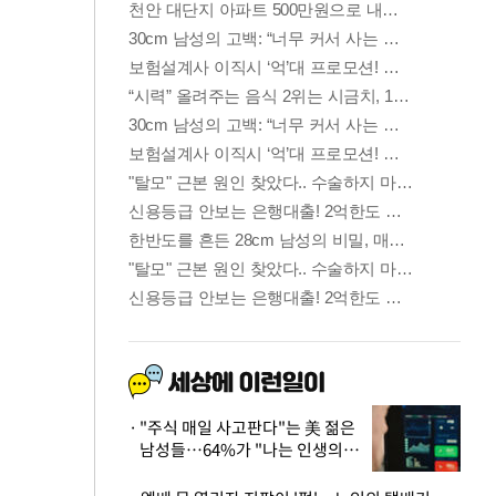
"주식 매일 사고판다"는 美 젊은
남성들…64%가 "나는 인생의
패배자“