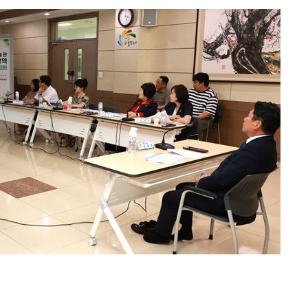
수…이병태
지(종합)
0.3만개
 4.1%로
말고 과감히
쪽 아웃바
하향
재난지역 선
희망지 못
제 대응"
쳐