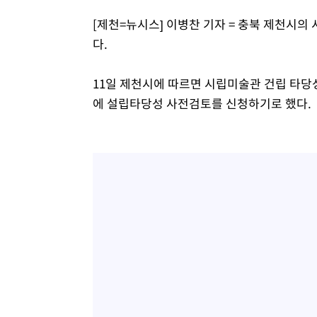
1시간 전 >
[속보]원·달러 환율, 7.7원 내린 1416.1원 마감
[제천=뉴시스] 이병찬 기자 = 충북 제천시
1시간 전 >
[속보] 노원서 40.1도 관측…서울, 2018년 이후 첫 40도
다.
2시간 전 >
[속보]종합특검, '계엄 수용공간 확보' 신용해 前교정본부장 
2시간 전 >
외신들도 주목한 韓축구 파문…"국민적 공분에 수사 재개"
11일 제천시에 따르면 시립미술관 건립 타당
2시간 전 >
11시간 압수수색에 성접대 파문까지…'쑥대밭' 된 축구협회
에 설립타당성 사전검토를 신청하기로 했다.
3시간 전 >
[속보]규제합리화위원회 부위원장에 김태유 서울대 공대 교
후임