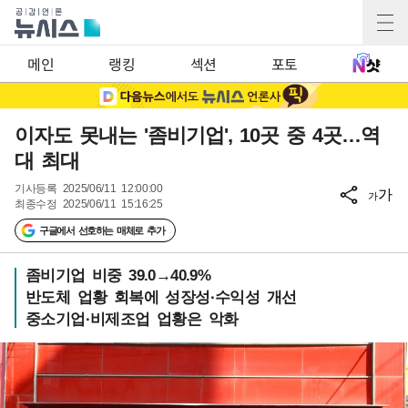
메인
랭킹
섹션
포토
이자도 못내는 '좀비기업', 10곳 중 4곳…역
대 최대
기사등록
2025/06/11 12:00:00
가
가
최종수정
2025/06/11 15:16:25
구글에서 선호하는 매체로 추가
좀비기업 비중 39.0→40.9%
반도체 업황 회복에 성장성·수익성 개선
중소기업·비제조업 업황은 악화