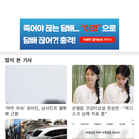
많이 본 기사
'마약 자숙' 유아인, 남사친과 볼뽀
손떨림 건강이상설 한승연…"목디
뽀 근황
스크 심해 치료 중"